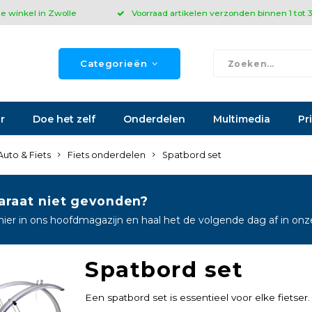
ze winkel in Zwolle
Voorraad artikelen verzonden binnen 1 tot
Categorieën
r
Doe het zelf
Onderdelen
Multimedia
Pr
Auto & Fiets
Fiets onderdelen
Spatbord set
araat niet gevonden?
hier in ons hoofdmagazijn en haal het de volgende dag af in on
Spatbord set
Een spatbord set is essentieel voor elke fietser