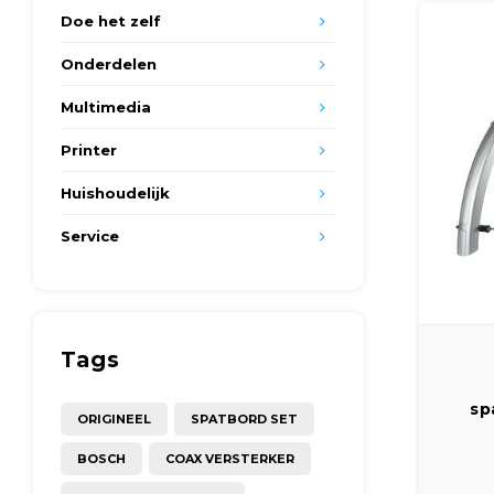
Doe het zelf
Onderdelen
Multimedia
Printer
Huishoudelijk
Service
Tags
sp
ORIGINEEL
SPATBORD SET
BOSCH
COAX VERSTERKER