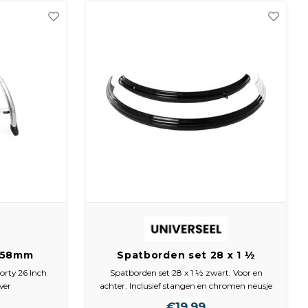
ts
bevestigingsmateriaal
am
 38 cm
" 58mm
Spatborden set 28 x 1 ½
n achter
zwart. Voor en achter.
orty 26 Inch
Spatborden set 28 x 1 ½ zwart. Voor en
tof
Inclusief stangen
ver
achter. Inclusief stangen en chromen neusje
(staal) ZONDER GOUDEN BIES!
€19,99