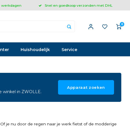
 3 werkdagen
Snel en goedkoop verzonden met DHL
0
inter
Huishoudelijk
Service
Apparaat zoeken
ze winkel in ZWOLLE.
. Of je nu door de regen naar je werk fietst of de modderige