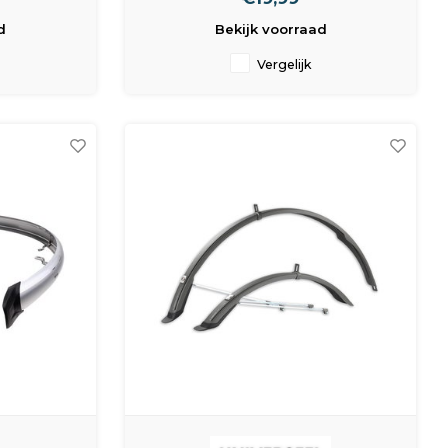
d
Bekijk voorraad
ts
Vergelijk
of
ter)
h
110 cm
 58 mm