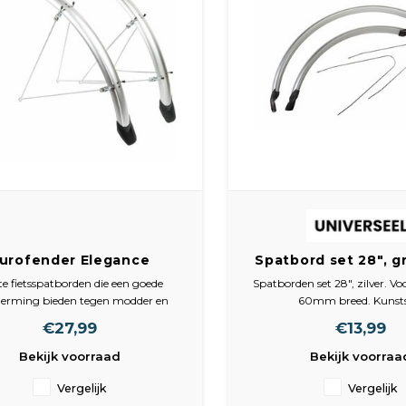
urofender Elegance
Spatbord set 28", gr
patbord set set 28",
en achter. 60mm 
te fietsspatborden die een goede
Spatborden set 28", zilver. Vo
er.Voor en achter 46mm
Kunststof
herming bieden tegen modder en
60mm breed. Kunsts
eed. SG type kunsstof
sneeuw.
€27,99
€13,99
ietsen met 28 inch wielen. 45 mm
brede spatborden.
Bekijk voorraad
Bekijk voorraa
Vergelijk
Vergelijk