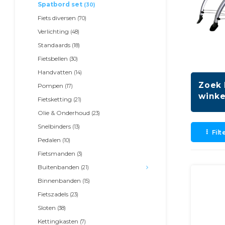
Spatbord set
(30)
Fiets diversen
(70)
Verlichting
(48)
Standaards
(18)
Fietsbellen
(30)
Handvatten
(14)
Zoek 
Pompen
(17)
winke
Fietsketting
(21)
Olie & Onderhoud
(23)
Snelbinders
(13)
Filt
Pedalen
(10)
Fietsmanden
(3)
Buitenbanden
(21)
Binnenbanden
(15)
Fietszadels
(23)
Sloten
(38)
Kettingkasten
(7)