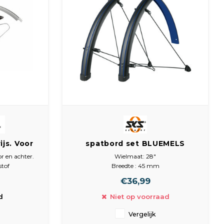
ijs. Voor
spatbord set BLUEMELS
breed.
STINGRAY 45 BLUE 28
or en achter.
Wielmaat: 28"
tof
Breedte : 45 mm
Max. bandenbreedte: 37 mm
€36,99
Gewicht : 553 gr.
Lengte spatbord voor: 680 mm
d
Niet op voorraad
Lengte spatbord achter: 1185 mm
Vergelijk
Let op: alleen plaatsen in combinatie met