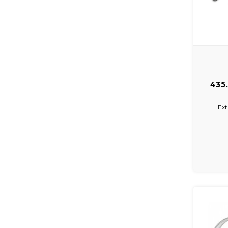
435
set
Ext
De
spatbor
achterv