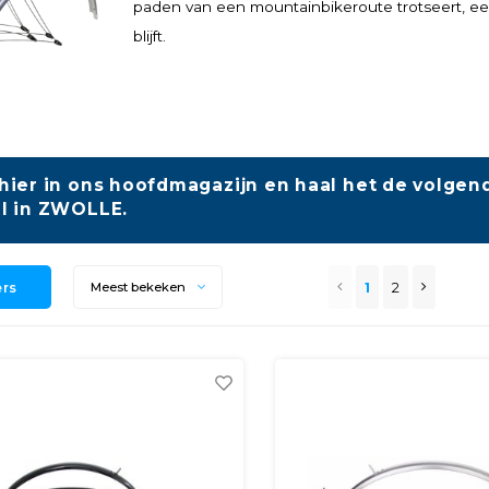
paden van een mountainbikeroute trotseert, ee
blijft.
hier in ons hoofdmagazijn en haal het de volgend
l in ZWOLLE.
ers
1
2
Meest bekeken