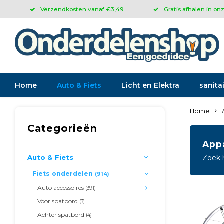
Verzendkosten vanaf €3,49
Gratis afhalen in on
Home
Auto & Fiets
Licht en Elektra
sanitai
Home
Categorieën
App
Auto & Fiets
Zoek 
Fiets onderdelen
(914)
Auto accessoires
(391)
Voor spatbord
(3)
Achter spatbord
(4)