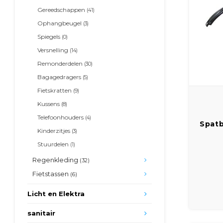
Gereedschappen
(41)
Ophangbeugel
(3)
Spiegels
(0)
Versnelling
(14)
Remonderdelen
(30)
Bagagedragers
(5)
Fietskratten
(9)
Kussens
(8)
Telefoonhouders
(4)
Spatb
Kinderzitjes
(3)
zwar
Stuurdelen
incl 
(1)
Regenkleding
(32)
Fietstassen
(6)
Kle
Licht en Elektra
Kle
Bevest
sanitair