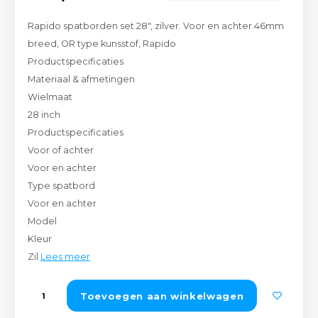
Peda
Pomp
Meub
Rapido spatborden set 28", zilver. Voor en achter.46mm
Zout
breed, OR type kunsstof, Rapido
Fiet
Trom
Leer
Productspecificaties
Afvo
Materiaal & afmetingen
Buit
Scho
Lami
Wielmaat
28 inch
Binn
Kunst
Productspecificaties
Voor of achter
Fiets
Klus
Voor en achter
Type spatbord
Slote
Keuk
Voor en achter
Model
Kett
Inter
Kleur
Gere
Zil
Lees meer
Insec
Opha
Toevoegen aan winkelwagen
Hout