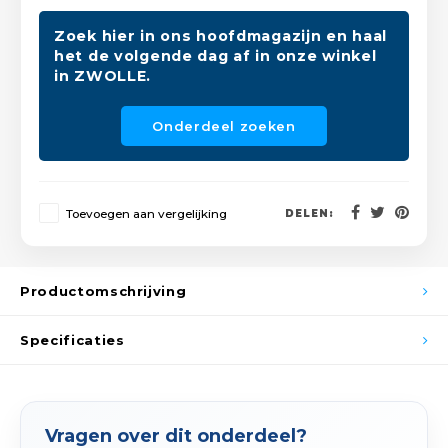
Spieg
Goud,
Zoek hier in ons hoofdmagazijn en haal
het de volgende dag af in onze winkel
Versn
Cott
in ZWOLLE.
Remo
Auto,
Onderdeel zoeken
Baga
Appa
Fiets
Toevoegen aan vergelijking
DELEN:
Airca
Kuss
Productomschrijving
Tele
Specificaties
Kinde
Stuu
Vragen over dit onderdeel?