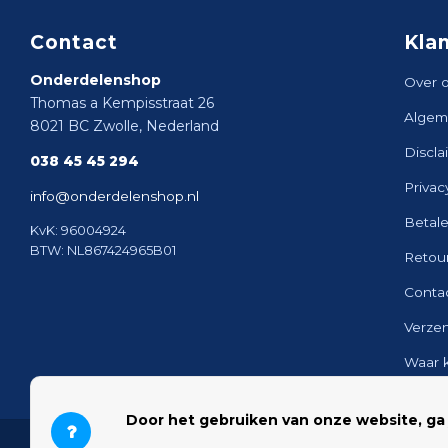
Contact
Kla
Onderdelenshop
Over 
Thomas a Kempisstraat 26
Algem
8021 BC Zwolle, Nederland
Discla
038 45 45 294
Privac
info@onderdelenshop.nl
Betal
KvK: 96004924
BTW: NL867424965B01
Retou
Conta
Verze
Waar 
Sitem
Door het gebruiken van onze website, ga