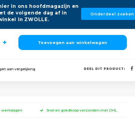
hier in ons hoofdmagazijn en
et de volgende dag af in
Onderdeel zoeken
winkel in ZWOLLE.
Toevoegen aan winkelwagen
en aan vergelijking
DEEL DIT PRODUCT:
 3 werkdagen
Snel en goedkoop verzonden met DHL