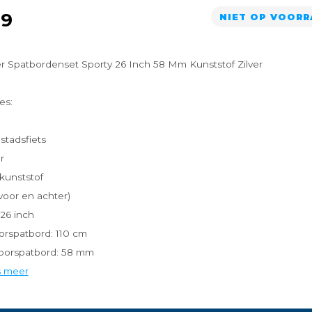
99
NIET OP VOOR
r Spatbordenset Sporty 26 Inch 58 Mm Kunststof Zilver
es:
 stadsfiets
r
 kunststof
(voor en achter)
26 inch
orspatbord: 110 cm
oorspatbord: 58 mm
s meer