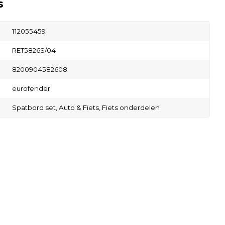
s
112055459
RET5826S/04
8200904582608
eurofender
Spatbord set,
Auto & Fiets,
Fiets onderdelen