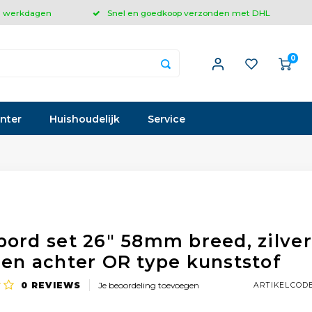
 3 werkdagen
Snel en goedkoop verzonden met DHL
0
inter
Huishoudelijk
Service
bord set 26" 58mm breed, zilver
 en achter OR type kunststof
0
REVIEWS
Je beoordeling toevoegen
ARTIKELCOD