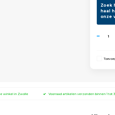
Zoek 
haal h
onze 
Toevoeg
ze winkel in Zwolle
Voorraad artikelen verzonden binnen 1 tot