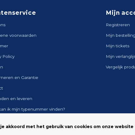
ntenservice
Mijn acc
ons
Registreren
ene voorwaarden
Mijn bestellin
imer
Mijn tickets
y Policy
Mijn verlanglij
en
Vergelijk pro
rneren en Garantie
ct
nden en leveren
kan ik mijn typenummer vinden?
ap
 je akkoord met het gebruik van cookies om onze website 