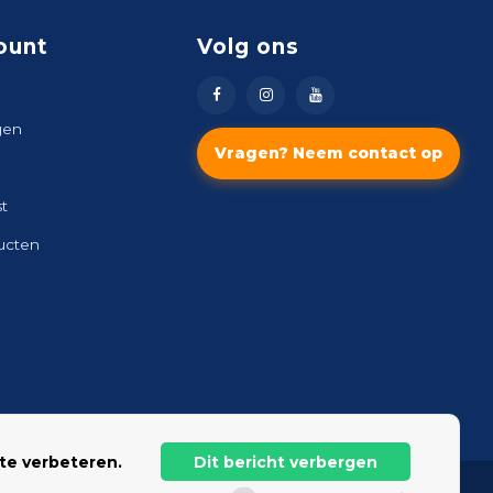
ount
Volg ons
gen
Vragen? Neem contact op
st
ducten
te verbeteren.
Dit bericht verbergen