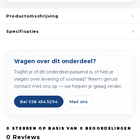
Spieg
Goud,
Productomschrijving
Versn
Cott
Specificaties
Remo
Auto,
Baga
Appa
Vragen over dit onderdeel?
Fiets
Airca
Twijfel je of dit onderdeel passend is, of heb je
vragen over levering of voorraad? Neem gerust
Kuss
contact met ons op — we helpen je graag verder.
Tele
Bel 038 454 5294
Mail ons
Kinde
Stuu
0
STERREN OP BASIS VAN
0
BEOORDELINGEN
0
Reviews