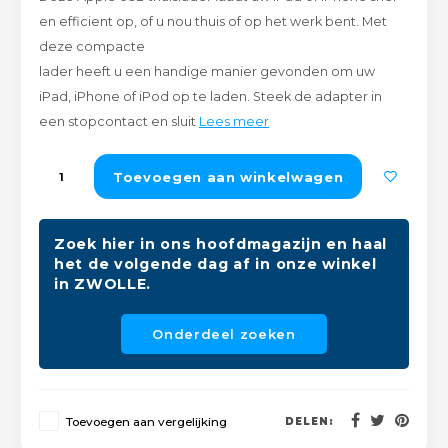
Peda
Pomp
en efficient op, of u nou thuis of op het werk bent. Met
Meub
Zout
deze compacte
Fiet
Trom
lader heeft u een handige manier gevonden om uw
Leer
Afvo
iPad, iPhone of iPod op te laden. Steek de adapter in
Buit
Scho
een stopcontact en sluit
Lees meer
Lami
Binn
Toevoegen aan winkelwagen
Kunst
Fiets
Klus
Zoek hier in ons hoofdmagazijn en haal
het de volgende dag af in onze winkel
Slote
Keuk
in ZWOLLE.
Kett
Inter
Onderdeel zoeken
Gere
Insec
Opha
Toevoegen aan vergelijking
DELEN:
Hout