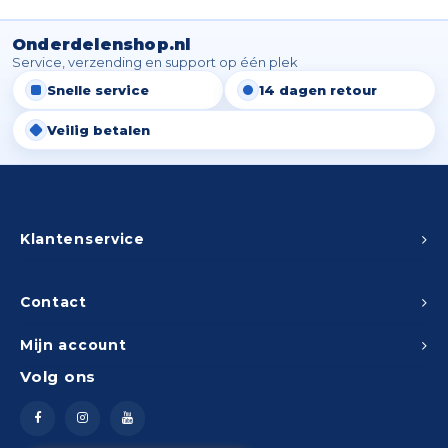
Spieg
Goud,
Onderdelenshop.nl
Versn
Service, verzending en support op één plek
Cott
Snelle service
14 dagen retour
Remo
Auto,
Veilig betalen
Baga
Appa
Fiets
Airca
Klantenservice
Kuss
Contact
Tele
Mijn account
Kinde
Volg ons
Stuu