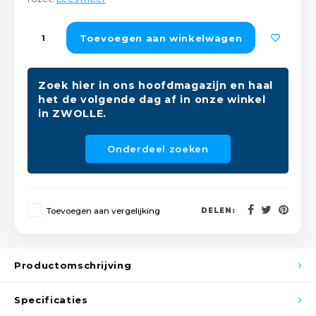
Peda
Pomp
Meub
Zout
Toevoegen aan winkelwagen
Fiet
Trom
Leer
Afvo
Buit
Scho
Zoek hier in ons hoofdmagazijn en haal
Lami
het de volgende dag af in onze winkel
in ZWOLLE.
Binn
Kunst
Onderdeel zoeken
Fiets
Klus
Slote
Keuk
Toevoegen aan vergelijking
DELEN:
Kett
Inter
Gere
Insec
Productomschrijving
Opha
Hout
Specificaties