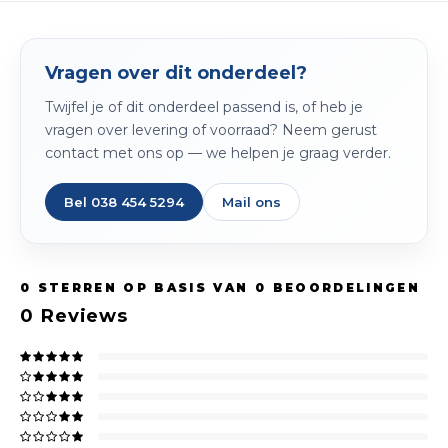
Spieg
Goud,
Versn
Vragen over dit onderdeel?
Cott
Twijfel je of dit onderdeel passend is, of heb je
Remo
Auto,
vragen over levering of voorraad? Neem gerust
contact met ons op — we helpen je graag verder.
Baga
Appa
Bel 038 454 5294
Mail ons
Fiets
Airca
Kuss
0
STERREN OP BASIS VAN
0
BEOORDELINGEN
Tele
0
Reviews
Kinde
Stuu