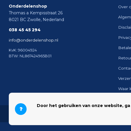
Onderdelenshop
Over 
Thomas a Kempisstraat 26
Algem
8021 BC Zwolle, Nederland
Discla
038 45 45 294
Privac
info@onderdelenshop.nl
Betal
KvK: 96004924
BTW: NL867424965B01
Retou
Conta
Verze
Waar 
Sitem
Door het gebruiken van onze website, ga
© 2026 Onderdelenshop - Powered by
Lightspeed