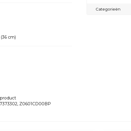
Categorieën
 (36 cm)
 product
S47373302, Z0601CD00BP