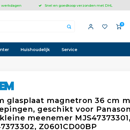
 3 werkdagen
Snel en goedkoop verzonden met DHL
0
inter
Huishoudelijk
Service
m glasplaat magnetron 36 cm 
kepingen, geschikt voor Panason
, kleine meenemer MJS47373301
7373302, Z0601CD00BP