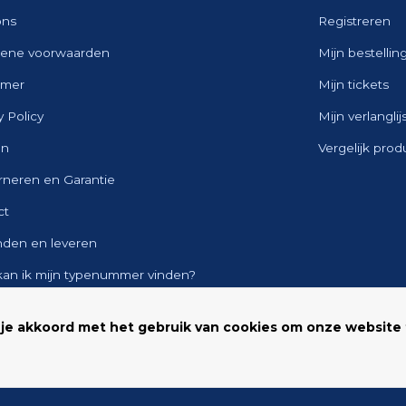
ons
Registreren
ene voorwaarden
Mijn bestellin
imer
Mijn tickets
y Policy
Mijn verlanglij
en
Vergelijk pro
rneren en Garantie
ct
nden en leveren
kan ik mijn typenummer vinden?
ap
 je akkoord met het gebruik van cookies om onze website 