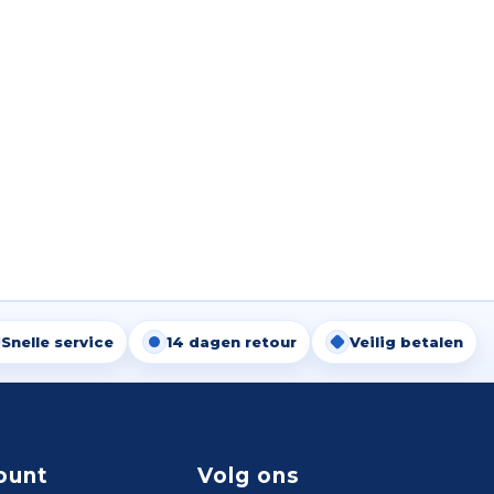
Snelle service
14 dagen retour
Veilig betalen
ount
Volg ons