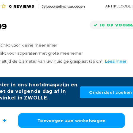
0
REVIEWS
Je beoordeling toevoegen
ARTIKELCODE
99
10 OP VOOR
schikt voor kleine meenemer
hikt voor apparaten met grote meenemer
 altijd de diameter van uw huidige glasplaat (36 cm)
Lees meer
hier in ons hoofdmagazijn en
et de volgende dag af in
Onderdeel zoeken
winkel in ZWOLLE.
Toevoegen aan winkelwagen