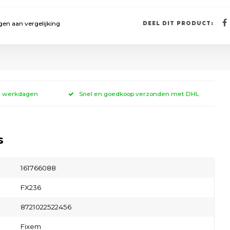
en aan vergelijking
DEEL DIT PRODUCT:
 3 werkdagen
Snel en goedkoop verzonden met DHL
s
161766088
FX236
8721022522456
Fixem