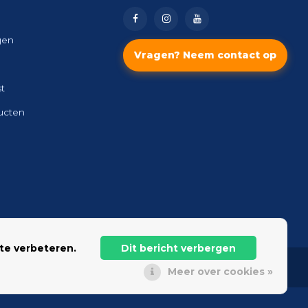
gen
Vragen? Neem contact op
st
ducten
te verbeteren.
Dit bericht verbergen
Meer over cookies »