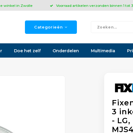
ze winkel in Zwolle
Voorraad artikelen verzonden binnen 1 tot
Categorieën
r
Doe het zelf
Onderdelen
Multimedia
Pr
Fixe
3 in
- LG
MJS4