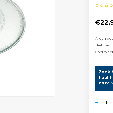
€22,
Alleen ge
Niet gesc
Controleer
Zoek 
haal h
onze 