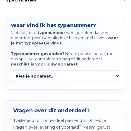
Specificaties
Spieg
Goud,
Versn
Cott
Waar vind ik het typenummer?
Remo
Met het juiste
typenummer
weet je zeker dat een
Auto,
onderdeel past. Gebruik deze hulp om snel te zien
waar
je het typeplaatje vindt
.
Baga
Appa
Typenummer gevonden?
Neem gerust contact met
ons op — wij controleren graag of dit onderdeel
Fiets
geschikt is voor jouw apparaat
.
Airca
Kuss
Tele
Kinde
Vragen over dit onderdeel?
Stuu
Twijfel je of dit onderdeel passend is, of heb je
vragen over levering of voorraad? Neem gerust