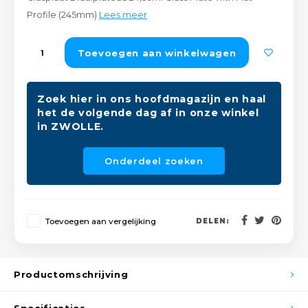
Peda
Pomp
Profile (245mm)
Lees meer
Meub
Zout
Fiet
Trom
Toevoegen aan winkelwagen
Leer
Afvo
Buit
Scho
Lami
Zoek hier in ons hoofdmagazijn en haal
het de volgende dag af in onze winkel
Binn
Kunst
in ZWOLLE.
Fiets
Klus
Onderdeel zoeken
Slote
Keuk
Kett
Toevoegen aan vergelijking
DELEN:
Inter
Gere
Insec
Productomschrijving
Opha
Hout