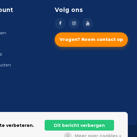
ount
Volg ons
gen
Vragen? Neem contact op
st
ducten
te verbeteren.
Dit bericht verbergen
Meer over cookies »