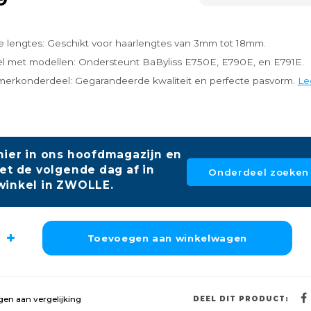
e lengtes: Geschikt voor haarlengtes van 3mm tot 18mm.
l met modellen: Ondersteunt BaByliss E750E, E790E, en E791E.
 merkonderdeel: Gegarandeerde kwaliteit en perfecte pasvorm.
Le
hier in ons hoofdmagazijn en
et de volgende dag af in
Onderdeel zoeken
winkel in ZWOLLE.
Toevoegen aan winkelwagen
en aan vergelijking
DEEL DIT PRODUCT: