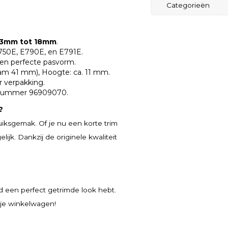
Categorieën
3mm tot 18mm
.
750E, E790E, en E791E.
en perfecte pasvorm.
am 41 mm), Hoogte: ca. 11 mm.
r verpakking.
l nummer 96909070.
?
iksgemak. Of je nu een korte trim
lijk. Dankzij de originele kwaliteit
jd een perfect getrimde look hebt.
je winkelwagen!