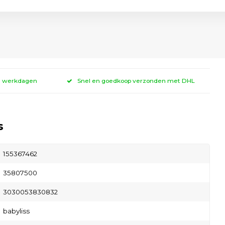
 3 werkdagen
Snel en goedkoop verzonden met DHL
s
155367462
35807500
3030053830832
babyliss