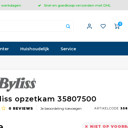
 3 werkdagen
Snel en goedkoop verzonden met DHL
0
inter
Huishoudelijk
Service
liss opzetkam 35807500
0
REVIEWS
Je beoordeling toevoegen
ARTIKELCODE
358
9
NIET OP VOOR