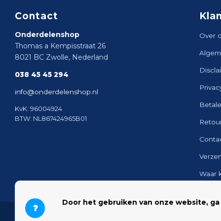
Contact
Kla
Onderdelenshop
Over 
Thomas a Kempisstraat 26
Algem
8021 BC Zwolle, Nederland
Discla
038 45 45 294
Privac
info@onderdelenshop.nl
Betal
KvK: 96004924
BTW: NL867424965B01
Retou
Conta
Verze
Waar 
Sitem
Door het gebruiken van onze website, ga
© 2026 Onderdelenshop - Powered by
Lightspeed