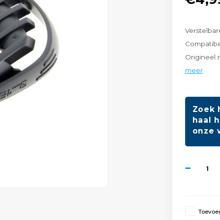
Verstelbar
Compatibe
Origineel
meer
Zoek 
haal h
onze 
Toevoeg