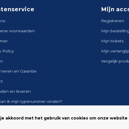
ntenservice
Mijn acc
ons
Registreren
ene voorwaarden
Mijn bestellin
imer
Mijn tickets
y Policy
Mijn verlanglij
en
Vergelijk pro
rneren en Garantie
ct
nden en leveren
kan ik mijn typenummer vinden?
ap
 je akkoord met het gebruik van cookies om onze website 