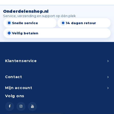
Spieg
Goud,
Onderdelenshop.nl
Versn
Service, verzending en support op één plek
Cott
Snelle service
14 dagen retour
Remo
Auto,
Veilig betalen
Baga
Appa
Fiets
Airca
Klantenservice
Kuss
Contact
Tele
Mijn account
Kinde
Volg ons
Stuu