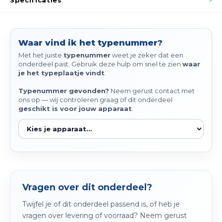
Specificaties
Spieg
Goud,
Versn
Cott
Waar vind ik het typenummer?
Remo
Met het juiste
typenummer
weet je zeker dat een
Auto,
onderdeel past. Gebruik deze hulp om snel te zien
waar
je het typeplaatje vindt
.
Baga
Appa
Typenummer gevonden?
Neem gerust contact met
ons op — wij controleren graag of dit onderdeel
Fiets
geschikt is voor jouw apparaat
.
Airca
Kuss
Tele
Kinde
Vragen over dit onderdeel?
Stuu
Twijfel je of dit onderdeel passend is, of heb je
vragen over levering of voorraad? Neem gerust