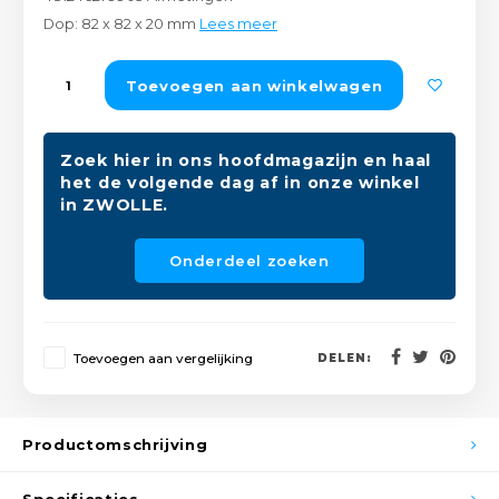
Peda
Pomp
Dop: 82 x 82 x 20 mm
Lees meer
Meub
Zout
Fiet
Trom
Toevoegen aan winkelwagen
Leer
Afvo
Buit
Scho
Lami
Zoek hier in ons hoofdmagazijn en haal
het de volgende dag af in onze winkel
Binn
Kunst
in ZWOLLE.
Fiets
Klus
Onderdeel zoeken
Slote
Keuk
Kett
Toevoegen aan vergelijking
DELEN:
Inter
Gere
Insec
Productomschrijving
Opha
Hout