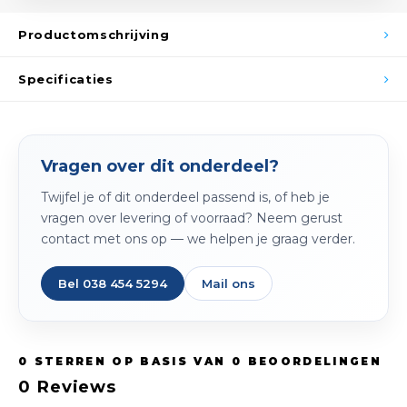
Spieg
Goud,
Productomschrijving
Versn
Cott
Specificaties
Remo
Auto,
Baga
Appa
Vragen over dit onderdeel?
Fiets
Twijfel je of dit onderdeel passend is, of heb je
Airca
vragen over levering of voorraad? Neem gerust
Kuss
contact met ons op — we helpen je graag verder.
Tele
Bel 038 454 5294
Mail ons
Kinde
0
STERREN OP BASIS VAN
0
BEOORDELINGEN
Stuu
0
Reviews