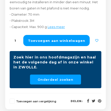
eenvoudig te installeren in minder dan een minuut. Het
Peda
Pomp
Meub
boren van gaten in het plafond is niet meer nodig.
Zout
• Diameter: 70 mm
Fiet
Trom
Leer
• Plakstrook: 3M
Afvo
• Capaciteit: Max. 900 g
Lees meer
Buit
Scho
Lami
Toevoegen aan winkelwagen
Binn
Kunst
Fiets
Klus
Zoek hier in ons hoofdmagazijn en haal
het de volgende dag af in onze winkel
Slote
in ZWOLLE.
Keuk
Kett
Onderdeel zoeken
Inter
Gere
Insec
Toevoegen aan vergelijking
Opha
DELEN:
Hout