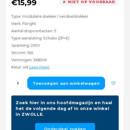
€15,99
NIET OP VOORRAAD
Peda
Pomp
Meub
Zout
Type: modulaire stekker / verdeelstekker
Fiet
Trom
Leer
Merk: Fbright
Afvo
Aantal stopcontacten: 5
Buit
Scho
Lami
Type aansluiting: Schuko (2P+E)
Spanning: 250V
Binn
Kunst
Stroom: 16A
Vermogen: 3680W
Fiets
Klus
Kleur: wit
Lees meer
Slote
Keuk
Toevoegen aan winkelwagen
Kett
Inter
Zoek hier in ons hoofdmagazijn en haal
Gere
het de volgende dag af in onze winkel
Insec
in ZWOLLE.
Opha
Hout
Onderdeel zoeken