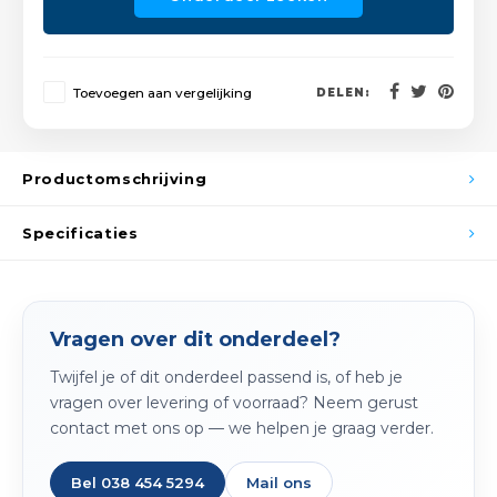
Spieg
Goud,
Versn
Cott
Toevoegen aan vergelijking
DELEN:
Remo
Auto,
Baga
Productomschrijving
Appa
Fiets
Specificaties
Airca
Kuss
Vragen over dit onderdeel?
Tele
Twijfel je of dit onderdeel passend is, of heb je
Kinde
vragen over levering of voorraad? Neem gerust
contact met ons op — we helpen je graag verder.
Stuu
Bel 038 454 5294
Mail ons