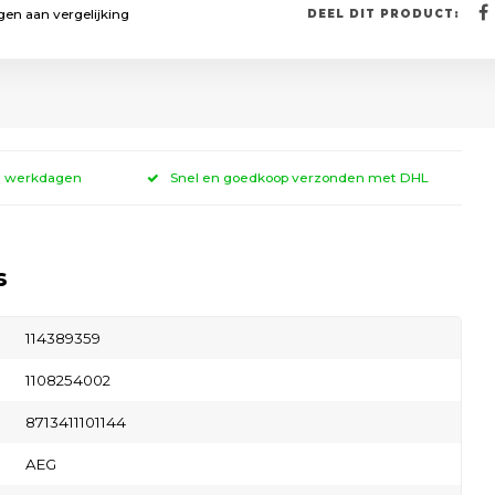
en aan vergelijking
DEEL DIT PRODUCT:
 3 werkdagen
Snel en goedkoop verzonden met DHL
s
114389359
1108254002
8713411101144
AEG