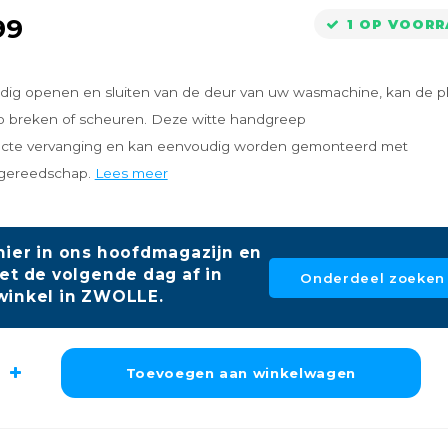
99
1 OP VOOR
ldig openen en sluiten van de deur van uw wasmachine, kan de pl
 breken of scheuren. Deze witte handgreep
fecte vervanging en kan eenvoudig worden gemonteerd met
gereedschap.
Lees meer
hier in ons hoofdmagazijn en
et de volgende dag af in
Onderdeel zoeken
winkel in ZWOLLE.
Toevoegen aan winkelwagen