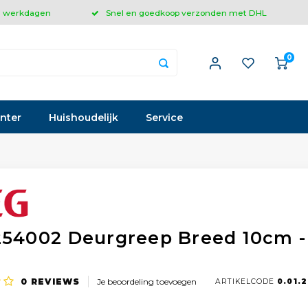
 3 werkdagen
Snel en goedkoop verzonden met DHL
0
inter
Huishoudelijk
Service
254002 Deurgreep Breed 10cm -
0
REVIEWS
Je beoordeling toevoegen
ARTIKELCODE
0.01.2