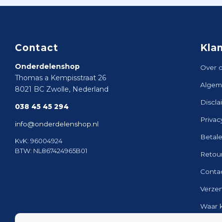
Contact
Kla
Onderdelenshop
Over 
Thomas a Kempisstraat 26
Algem
8021 BC Zwolle, Nederland
Discla
038 45 45 294
Privac
info@onderdelenshop.nl
Betal
KvK: 96004924
BTW: NL867424965B01
Retou
Conta
Verze
Waar 