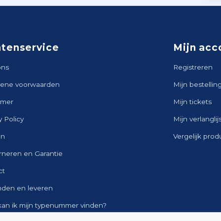
ntenservice
Mijn acc
ons
Registreren
ene voorwaarden
Mijn bestellin
imer
Mijn tickets
y Policy
Mijn verlanglij
en
Vergelijk pro
rneren en Garantie
ct
nden en leveren
kan ik mijn typenummer vinden?