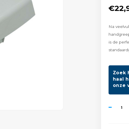
€22,
Na veelvu
handgreep
is de per
standaard
Zoek 
haal h
onze 