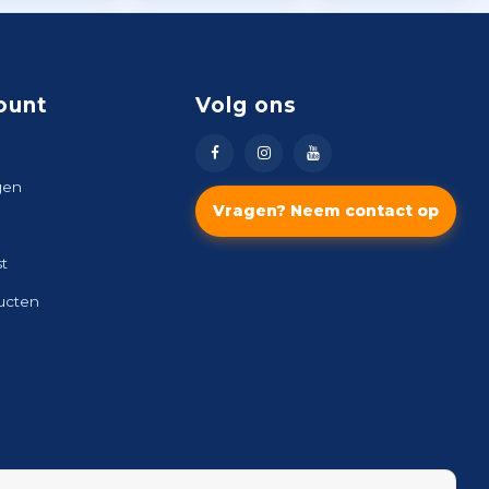
ount
Volg ons
gen
Vragen? Neem contact op
st
ducten