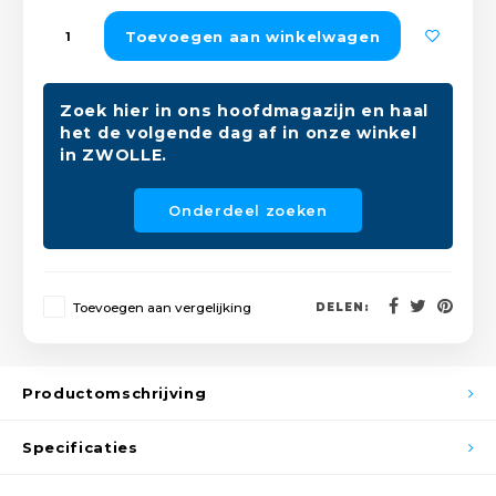
Peda
Pomp
Toevoegen aan winkelwagen
Meub
Zout
Fiet
Trom
Leer
Afvo
Zoek hier in ons hoofdmagazijn en haal
Buit
Scho
het de volgende dag af in onze winkel
Lami
in ZWOLLE.
Binn
Kunst
Onderdeel zoeken
Fiets
Klus
Slote
Keuk
Toevoegen aan vergelijking
DELEN:
Kett
Inter
Productomschrijving
Gere
Insec
Specificaties
Opha
Hout