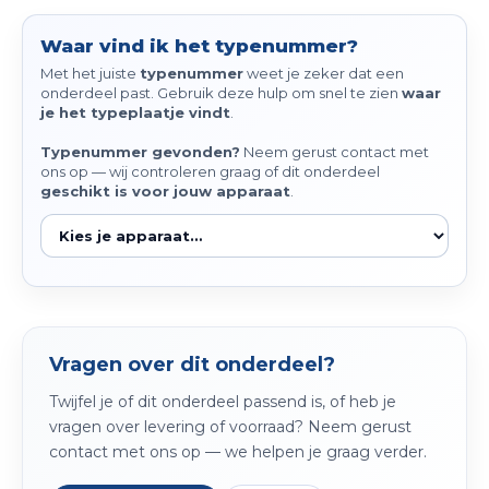
Spieg
Goud,
Waar vind ik het typenummer?
Versn
Met het juiste
typenummer
weet je zeker dat een
Cott
onderdeel past. Gebruik deze hulp om snel te zien
waar
je het typeplaatje vindt
.
Remo
Auto,
Typenummer gevonden?
Neem gerust contact met
ons op — wij controleren graag of dit onderdeel
Baga
Appa
geschikt is voor jouw apparaat
.
Fiets
Airca
Kuss
Tele
Vragen over dit onderdeel?
Kinde
Twijfel je of dit onderdeel passend is, of heb je
vragen over levering of voorraad? Neem gerust
Stuu
contact met ons op — we helpen je graag verder.