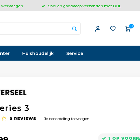
 3 werkdagen
Snel en goedkoop verzonden met DHL
0
inter
Huishoudelijk
Service
eries 3
0
REVIEWS
Je beoordeling toevoegen
99
1 OP VOOR