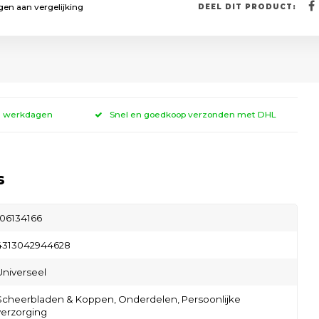
en aan vergelijking
DEEL DIT PRODUCT:
 3 werkdagen
Snel en goedkoop verzonden met DHL
s
106134166
4313042944628
Universeel
Scheerbladen & Koppen,
Onderdelen,
Persoonlijke
verzorging