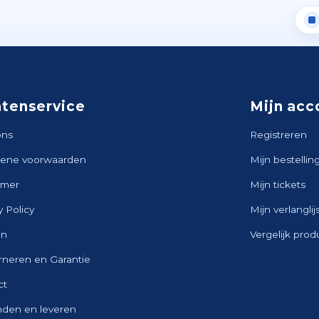
ntenservice
Mijn acc
ons
Registreren
ene voorwaarden
Mijn bestellin
imer
Mijn tickets
y Policy
Mijn verlanglij
en
Vergelijk pro
rneren en Garantie
ct
nden en leveren