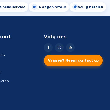
Snelle service
14 dagen retour
Veilig betalen
ount
Volg ons
gen
Vragen? Neem contact op
st
ducten