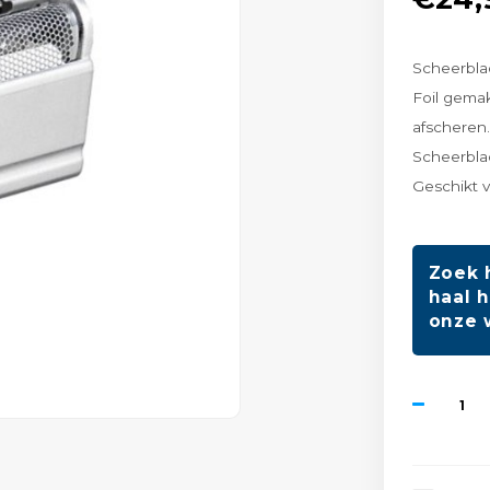
Scheerblad
Foil gemak
afscheren.
Scheerbl
Geschikt v
Zoek 
haal h
onze 