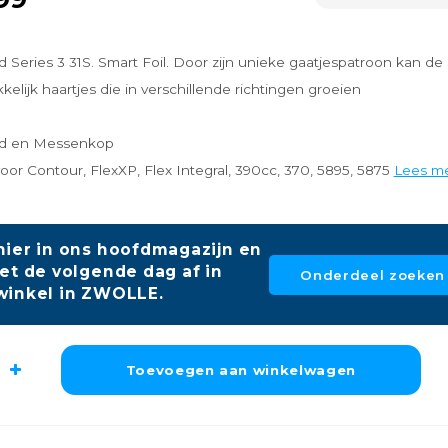
 Series 3 31S. Smart Foil. Door zijn unieke gaatjespatroon kan de
kelijk haartjes die in verschillende richtingen groeien
ad en Messenkop
oor Contour, FlexXP, Flex Integral, 390cc, 370, 5895, 5875
Lees m
hier in ons hoofdmagazijn en
et de volgende dag af in
Onderdeel zoeken
winkel in ZWOLLE.
Toevoegen aan winkelwagen