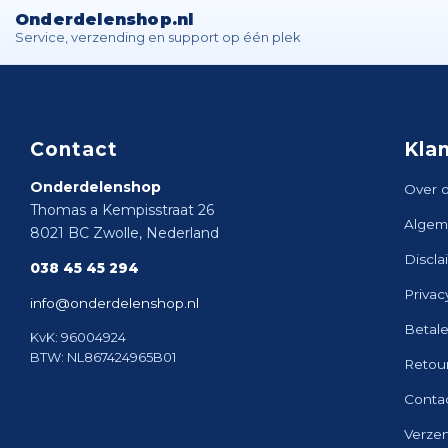
Onderdelenshop.nl
Service, verzending en support op één plek
Contact
Kla
Onderdelenshop
Over 
Thomas a Kempisstraat 26
Algem
8021 BC Zwolle, Nederland
Discla
038 45 45 294
Privac
info@onderdelenshop.nl
Betal
KvK: 96004924
BTW: NL867424965B01
Retou
Conta
Verze