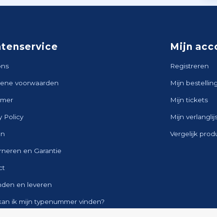
ntenservice
Mijn acc
ons
Registreren
ene voorwaarden
Mijn bestellin
imer
Mijn tickets
y Policy
Mijn verlanglij
en
Vergelijk pro
rneren en Garantie
ct
nden en leveren
kan ik mijn typenummer vinden?