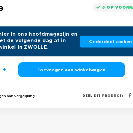
9
5 OP VOOR
hier in ons hoofdmagazijn en
et de volgende dag af in
Onderdeel zoeken
winkel in ZWOLLE.
Toevoegen aan winkelwagen
en aan vergelijking
DEEL DIT PRODUCT: