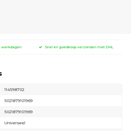
 3 werkdagen
Snel en goedkoop verzonden met DHL
s
114598702
5021879101969
5021879101969
Universeel