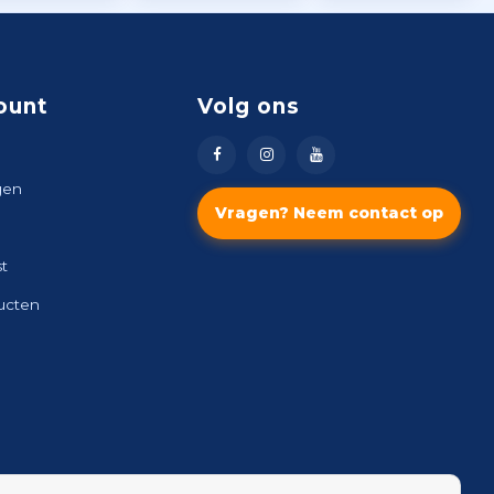
ount
Volg ons
gen
Vragen? Neem contact op
st
ducten