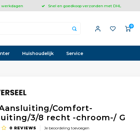
 3 werkdagen
Snel en goedkoop verzonden met DHL
0
inter
Huishoudelijk
Service
Aansluiting/Comfort-
luiting/3/8 recht -chroom-/ G
0
REVIEWS
Je beoordeling toevoegen