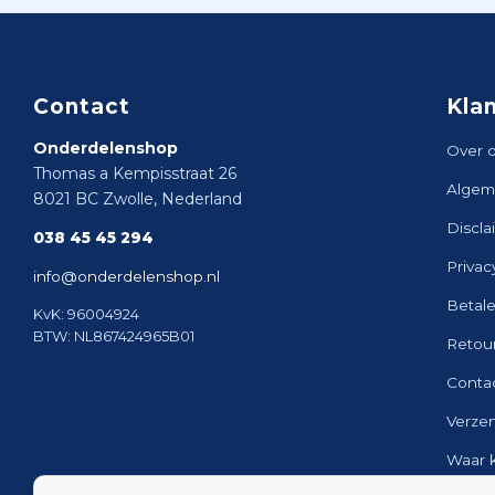
Contact
Kla
Onderdelenshop
Over 
Thomas a Kempisstraat 26
Algem
8021 BC Zwolle, Nederland
Discla
038 45 45 294
Privac
info@onderdelenshop.nl
Betal
KvK: 96004924
BTW: NL867424965B01
Retou
Conta
Verze
Waar 