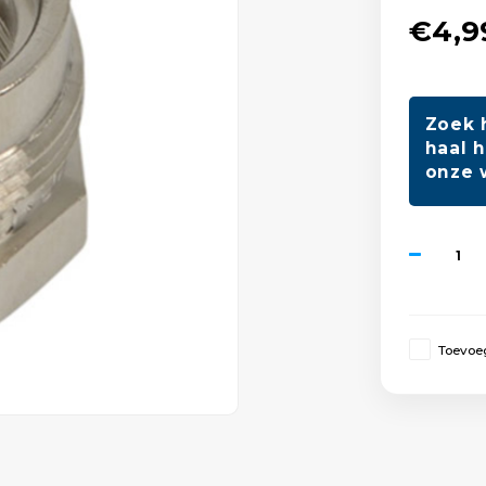
€4,9
Zoek 
haal h
onze 
Toevoeg