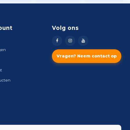
ount
Volg ons
gen
Vragen? Neem contact op
st
ducten