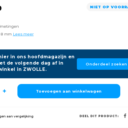
9
NIET OP VOOR
fmetingen
x 8 mm
Lees meer
hier in ons hoofdmagazijn en
et de volgende dag af in
Onderdeel zoeken
winkel in ZWOLLE.
Toevoegen aan winkelwagen
en aan vergelijking
DEEL DIT PRODUCT: