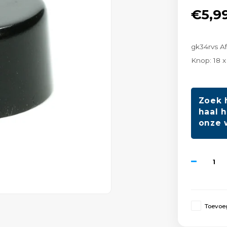
€5,9
gk34rvs A
Knop: 18 
Zoek 
haal h
onze 
Toevoeg