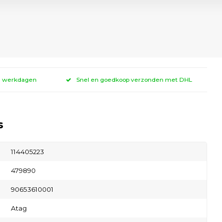
 3 werkdagen
Snel en goedkoop verzonden met DHL
s
114405223
479890
90653610001
Atag