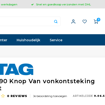
 3 werkdagen
Snel en goedkoop verzonden met DHL
0
inter
Huishoudelijk
Service
90 Knop Van vonkontsteking
t
0
REVIEWS
Je beoordeling toevoegen
ARTIKELCODE
9.06.5