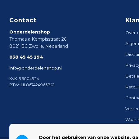
Contact
Kla
Onderdelenshop
Over 
Thomas a Kempisstraat 26
Algem
8021 BC Zwolle, Nederland
Discla
038 45 45 294
Privac
info@onderdelenshop.nl
Betal
KvK: 96004924
BTW: NL867424965B01
Retou
Conta
Verze
Waar 
Sitem
Door het gebruiken van onze website, ga