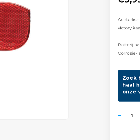
Achterlicht
victory kaa
Batterij a
Corrosie-
Zoek 
haal h
onze 