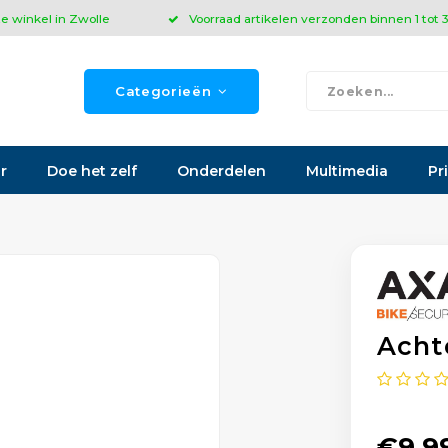
ze winkel in Zwolle
Voorraad artikelen verzonden binnen 1 tot
Categorieën
r
Doe het zelf
Onderdelen
Multimedia
Pr
Achte
€9,9