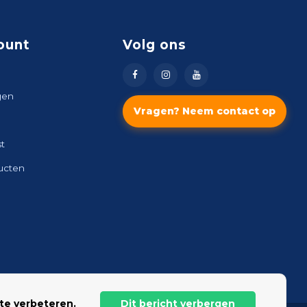
ount
Volg ons
gen
Vragen? Neem contact op
st
ducten
te verbeteren.
Dit bericht verbergen