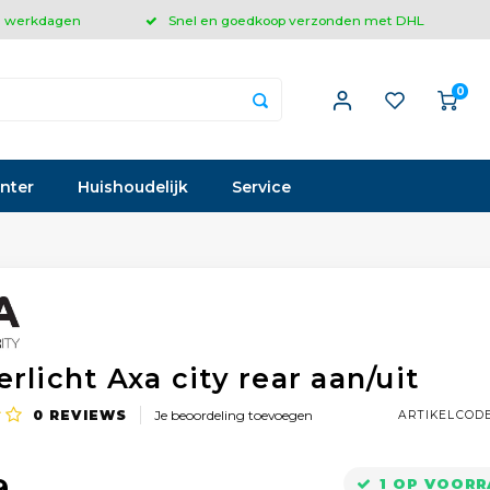
 3 werkdagen
Snel en goedkoop verzonden met DHL
0
inter
Huishoudelijk
Service
rlicht Axa city rear aan/uit
0
REVIEWS
Je beoordeling toevoegen
ARTIKELCOD
9
1 OP VOOR