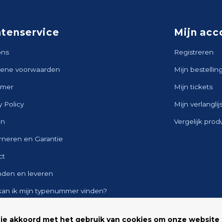
ntenservice
Mijn acc
ons
Registreren
ene voorwaarden
Mijn bestellin
imer
Mijn tickets
y Policy
Mijn verlanglij
en
Vergelijk pro
rneren en Garantie
ct
nden en leveren
kan ik mijn typenummer vinden?
ap
 je akkoord met het gebruik van cookies om onze website 