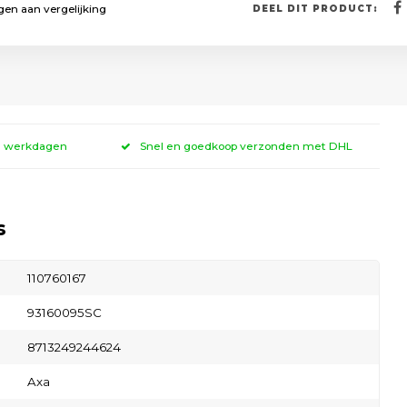
en aan vergelijking
DEEL DIT PRODUCT:
 3 werkdagen
Snel en goedkoop verzonden met DHL
s
110760167
93160095SC
8713249244624
Axa