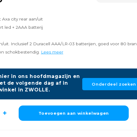
 Axa city rear aan/uit
rt led + 2AAA batterij
an/uit. Inclusief 2 Duracell AAA/LR-03 batterijen, goed voor 80 bra
 en schokbestendig.
Lees meer
hier in ons hoofdmagazijn en
et de volgende dag af in
Onderdeel zoeken
winkel in ZWOLLE.
Toevoegen aan winkelwagen