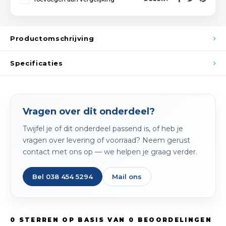
Spieg
Goud,
Versn
Cott
Productomschrijving
Remo
Auto,
Specificaties
Baga
Appa
Fiets
Vragen over dit onderdeel?
Airca
Twijfel je of dit onderdeel passend is, of heb je
Kuss
vragen over levering of voorraad? Neem gerust
contact met ons op — we helpen je graag verder.
Tele
Bel 038 454 5294
Mail ons
Kinde
Stuu
0
STERREN OP BASIS VAN
0
BEOORDELINGEN