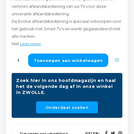
Peda
Pomp
verloren afstandsbediening van uw TV voor deze
Meub
Zout
universele afstandsbediening.
Fiet
Trom
De Evolve afstandsbediening is speciaal ontworpen voor
Leer
Afvo
het gebruik met Smart TV's en werkt gegarandeerd met
Buit
Scho
alle merken.
Lami
Met
Lees meer
Binn
Kunst
Toevoegen aan winkelwagen
Fiets
Klus
Slote
Zoek hier in ons hoofdmagazijn en haal
Keuk
het de volgende dag af in onze winkel
in ZWOLLE.
Kett
Inter
Onderdeel zoeken
Gere
Insec
Opha
Hout
Toevoegen aan vergelijking
DELEN: