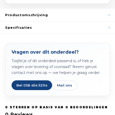
Spieg
Goud,
Productomschrijving
Versn
Cott
Specificaties
Remo
Auto,
Baga
Appa
Vragen over dit onderdeel?
Fiets
Airca
Twijfel je of dit onderdeel passend is, of heb je
Kuss
vragen over levering of voorraad? Neem gerust
contact met ons op — we helpen je graag verder.
Tele
Bel 038 454 5294
Mail ons
Kinde
Stuu
0
STERREN OP BASIS VAN
0
BEOORDELINGEN
0
Reviews