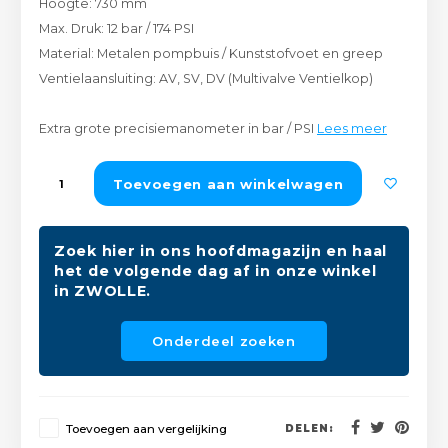
Hoogte: 730 mm
Peda
Pomp
Max. Druk: 12 bar / 174 PSI
Meub
Zout
Material: Metalen pompbuis / Kunststofvoet en greep
Fiet
Trom
Ventielaansluiting: AV, SV, DV (Multivalve Ventielkop)
Leer
Afvo
Buit
Scho
Extra grote precisiemanometer in bar / PSI
Lees meer
Lami
Binn
Kunst
Toevoegen aan winkelwagen
Fiets
Klus
Zoek hier in ons hoofdmagazijn en haal
Slote
het de volgende dag af in onze winkel
Keuk
in ZWOLLE.
Kett
Inter
Onderdeel zoeken
Gere
Insec
Opha
Hout
Toevoegen aan vergelijking
DELEN: