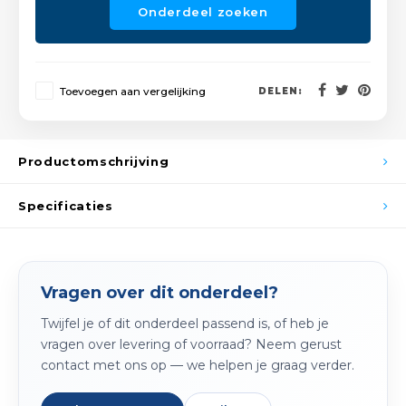
Spieg
Onderdeel zoeken
Goud,
Versn
Cott
Toevoegen aan vergelijking
DELEN:
Remo
Auto,
Baga
Appa
Productomschrijving
Fiets
Airca
Specificaties
Kuss
Tele
Vragen over dit onderdeel?
Kinde
Twijfel je of dit onderdeel passend is, of heb je
vragen over levering of voorraad? Neem gerust
contact met ons op — we helpen je graag verder.
Stuu