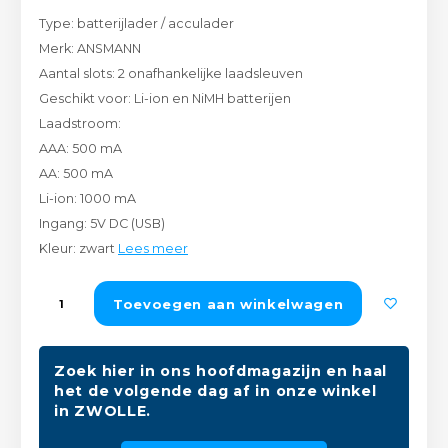
Peda
Pomp
Type: batterijlader / acculader
Meub
Zout
Merk: ANSMANN
Fiet
Trom
Aantal slots: 2 onafhankelijke laadsleuven
Leer
Afvo
Geschikt voor: Li-ion en NiMH batterijen
Buit
Scho
Laadstroom:
Lami
AAA: 500 mA
Binn
AA: 500 mA
Kunst
Li-ion: 1000 mA
Fiets
Ingang: 5V DC (USB)
Klus
Kleur: zwart
Lees meer
Slote
Keuk
Toevoegen aan winkelwagen
Kett
Inter
Gere
Zoek hier in ons hoofdmagazijn en haal
Insec
het de volgende dag af in onze winkel
in ZWOLLE.
Opha
Hout