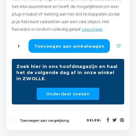
Peda
Pomp
het AXA assortiment en heeft de mogelijkheid om een ​​
Meub
Zout
plug-in kabel of -ketting aan het slot te koppelen zodat
Fiet
Trom
je je fiets kunt vastzetten aan een vast object. Het
Leer
Afvo
frameslot is rondom volledig gelast
Lees meer
Buit
Scho
Lami
Toevoegen aan winkelwagen
Binn
Kunst
Fiets
Zoek hier in ons hoofdmagazijn en haal
Klus
het de volgende dag af in onze winkel
in ZWOLLE.
Slote
Keuk
Onderdeel zoeken
Kett
Inter
Gere
Insec
Toevoegen aan vergelijking
DELEN:
Opha
Hout