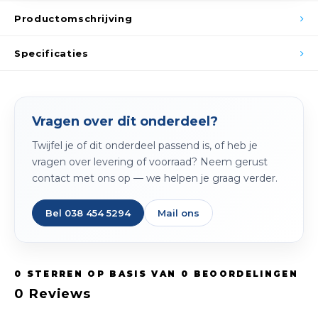
Spieg
Goud,
Productomschrijving
Versn
Cott
Specificaties
Remo
Auto,
Baga
Vragen over dit onderdeel?
Appa
Twijfel je of dit onderdeel passend is, of heb je
Fiets
Airca
vragen over levering of voorraad? Neem gerust
contact met ons op — we helpen je graag verder.
Kuss
Bel 038 454 5294
Mail ons
Tele
Kinde
0
STERREN OP BASIS VAN
0
BEOORDELINGEN
Stuu
0
Reviews