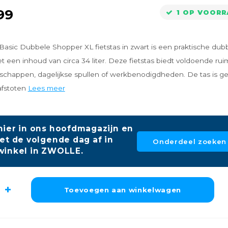
99
1 OP VOOR
Basic Dubbele Shopper XL fietstas in zwart is een praktische dub
et een inhoud van circa 34 liter. Deze fietstas biedt voldoende rui
schappen, dagelijkse spullen of werkbenodigdheden. De tas is g
afstoten
Lees meer
hier in ons hoofdmagazijn en
et de volgende dag af in
Onderdeel zoeken
winkel in ZWOLLE.
Toevoegen aan winkelwagen