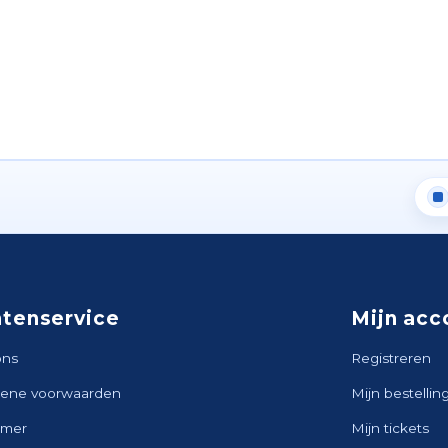
ntenservice
Mijn acc
ons
Registreren
ene voorwaarden
Mijn bestellin
imer
Mijn tickets