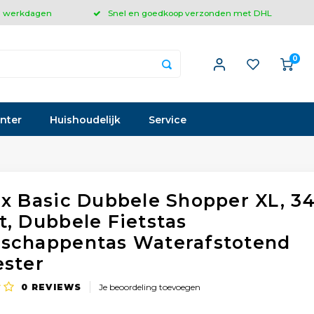
 3 werkdagen
Snel en goedkoop verzonden met DHL
0
inter
Huishoudelijk
Service
ex Basic Dubbele Shopper XL, 34
t, Dubbele Fietstas
schappentas Waterafstotend
ester
0
REVIEWS
Je beoordeling toevoegen