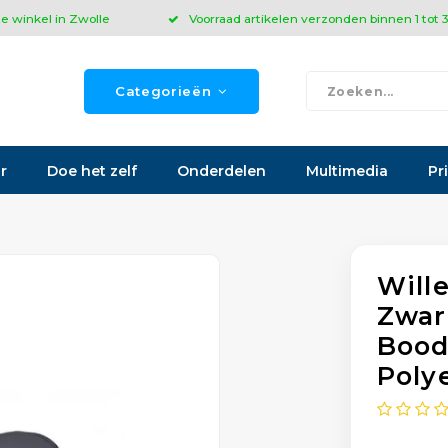
ze winkel in Zwolle
Voorraad artikelen verzonden binnen 1 tot
Categorieën
r
Doe het zelf
Onderdelen
Multimedia
Pr
Will
Zwar
Bood
Poly