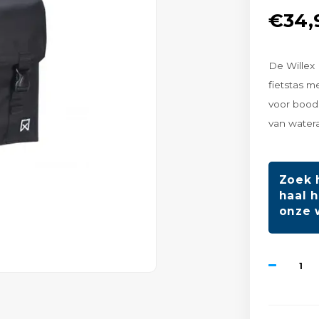
€34,
De Willex 
fietstas m
voor bood
van water
Zoek 
haal h
onze 