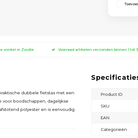
Toevoeg
ze winkel in Zwolle
Voorraad artikelen verzonden binnen 1 tot
Specificatie
praktische dubbele fietstas met een
Product ID
mte voor boodschappen, dagelijkse
SKU
fstotend polyester en is eenvoudig
EAN
Categorieën