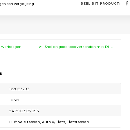
en aan vergelijking
DEEL DIT PRODUCT:
 3 werkdagen
Snel en goedkoop verzonden met DHL
s
162083293
10661
5425023137895
Dubbele tassen,
Auto & Fiets,
Fietstassen