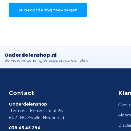
Je beoordeling toevoegen
Onderdelenshop.nl
Service, verzending en support op één plek
Contact
Kla
Onderdelenshop
Over 
Thomas a Kempisstraat 26
Algem
8021 BC Zwolle, Nederland
Discla
038 45 45 294