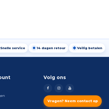
Snelle service
14 dagen retour
Veilig betalen
ount
Volg ons
gen
Vragen? Neem contact op