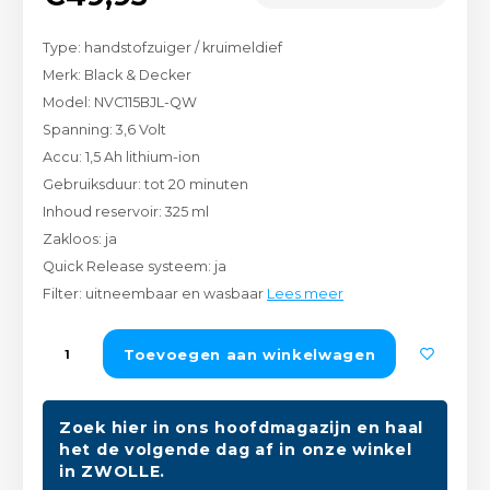
Peda
Pomp
Meub
Type: handstofzuiger / kruimeldief
Zout
Fiet
Trom
Merk: Black & Decker
Leer
Model: NVC115BJL-QW
Afvo
Buit
Scho
Spanning: 3,6 Volt
Lami
Accu: 1,5 Ah lithium-ion
Binn
Gebruiksduur: tot 20 minuten
Kunst
Inhoud reservoir: 325 ml
Fiets
Zakloos: ja
Klus
Quick Release systeem: ja
Slote
Filter: uitneembaar en wasbaar
Lees meer
Keuk
Kett
Toevoegen aan winkelwagen
Inter
Gere
Insec
Zoek hier in ons hoofdmagazijn en haal
het de volgende dag af in onze winkel
Opha
Hout
in ZWOLLE.