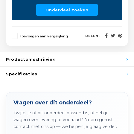
Spieg
Goud,
Onderdeel zoeken
Versn
Cott
Remo
Toevoegen aan vergelijking
DELEN:
Auto,
Baga
Appa
Productomschrijving
Fiets
Airca
Specificaties
Kuss
Tele
Vragen over dit onderdeel?
Kinde
Twijfel je of dit onderdeel passend is, of heb je
vragen over levering of voorraad? Neem gerust
Stuu
contact met ons op — we helpen je graag verder.