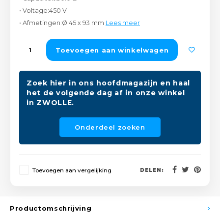
Peda
Pomp
• Voltage:450 V
Meub
Zout
• Afmetingen:Ø 45 x 93 mm
Lees meer
Fiet
Trom
Leer
Afvo
Toevoegen aan winkelwagen
Buit
Scho
Lami
Binn
Zoek hier in ons hoofdmagazijn en haal
Kunst
het de volgende dag af in onze winkel
in ZWOLLE.
Fiets
Klus
Onderdeel zoeken
Slote
Keuk
Kett
Inter
Toevoegen aan vergelijking
DELEN:
Gere
Insec
Opha
Productomschrijving
Hout