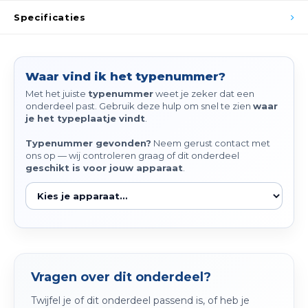
Spieg
Specificaties
Goud,
Versn
Cott
Waar vind ik het typenummer?
Remo
Auto,
Met het juiste
typenummer
weet je zeker dat een
onderdeel past. Gebruik deze hulp om snel te zien
waar
Baga
je het typeplaatje vindt
.
Appa
Fiets
Typenummer gevonden?
Neem gerust contact met
Airca
ons op — wij controleren graag of dit onderdeel
geschikt is voor jouw apparaat
.
Kuss
Tele
Kinde
Vragen over dit onderdeel?
Stuu
Twijfel je of dit onderdeel passend is, of heb je