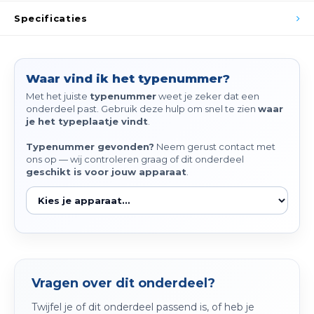
Spieg
Specificaties
Goud,
Versn
Cott
Waar vind ik het typenummer?
Remo
Auto,
Met het juiste
typenummer
weet je zeker dat een
onderdeel past. Gebruik deze hulp om snel te zien
waar
Baga
je het typeplaatje vindt
.
Appa
Fiets
Typenummer gevonden?
Neem gerust contact met
Airca
ons op — wij controleren graag of dit onderdeel
geschikt is voor jouw apparaat
.
Kuss
Tele
Kinde
Vragen over dit onderdeel?
Stuu
Twijfel je of dit onderdeel passend is, of heb je