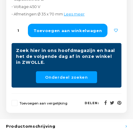
Peda
Pomp
• Voltage:450 V
Meub
Zout
• Afmetingen:Ø 35 x 70 mm
Lees meer
Fiet
Trom
Leer
Afvo
Toevoegen aan winkelwagen
Buit
Scho
Lami
Binn
Zoek hier in ons hoofdmagazijn en haal
Kunst
het de volgende dag af in onze winkel
in ZWOLLE.
Fiets
Klus
Onderdeel zoeken
Slote
Keuk
Kett
Inter
Toevoegen aan vergelijking
DELEN:
Gere
Insec
Opha
Productomschrijving
Hout