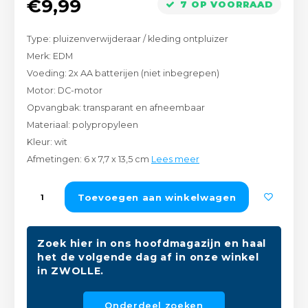
€9,99
7 OP VOORRAAD
Peda
Pomp
Meub
Zout
Type: pluizenverwijderaar / kleding ontpluizer
Fiet
Trom
Leer
Merk: EDM
Afvo
Voeding: 2x AA batterijen (niet inbegrepen)
Buit
Scho
Lami
Motor: DC-motor
Opvangbak: transparant en afneembaar
Binn
Kunst
Materiaal: polypropyleen
Kleur: wit
Fiets
Klus
Afmetingen: 6 x 7,7 x 13,5 cm
Lees meer
Slote
Keuk
Toevoegen aan winkelwagen
Kett
Inter
Zoek hier in ons hoofdmagazijn en haal
Gere
het de volgende dag af in onze winkel
Insec
in ZWOLLE.
Opha
Hout
Onderdeel zoeken