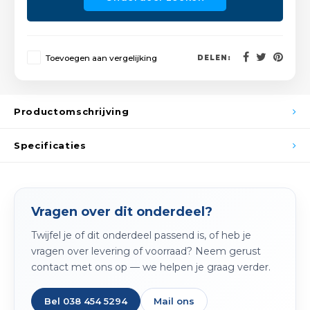
Spieg
Goud,
Versn
Cott
Toevoegen aan vergelijking
DELEN:
Remo
Auto,
Baga
Productomschrijving
Appa
Fiets
Specificaties
Airca
Kuss
Vragen over dit onderdeel?
Tele
Twijfel je of dit onderdeel passend is, of heb je
Kinde
vragen over levering of voorraad? Neem gerust
contact met ons op — we helpen je graag verder.
Stuu
Bel 038 454 5294
Mail ons