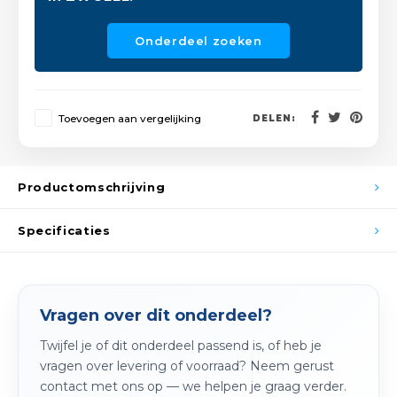
Spieg
Goud,
Onderdeel zoeken
Versn
Cott
Remo
Auto,
Toevoegen aan vergelijking
DELEN:
Baga
Appa
Fiets
Productomschrijving
Airca
Kuss
Specificaties
Tele
Vragen over dit onderdeel?
Kinde
Twijfel je of dit onderdeel passend is, of heb je
Stuu
vragen over levering of voorraad? Neem gerust
contact met ons op — we helpen je graag verder.