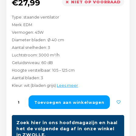
€27,99
NIET OP VOORRAAD
Peda
Pomp
Meub
Zout
Type: staande ventilator
Fiet
Trom
Leer
Merk: EDM
Afvo
Vermogen: 45W
Buit
Scho
Lami
Diameter bladen: Ø 40 cm
Aantal snelheden: 3
Binn
Kunst
Luchtstroom: 3000 m³/h
Geluidsniveau: 60 dB
Fiets
Klus
Hoogte verstelbaar: 105 – 125 cm
Aantal bladen: 3
Slote
Keuk
Kleur: wit (bladen grijs)
Lees meer
Kett
Inter
Toevoegen aan winkelwagen
Gere
Insec
Zoek hier in ons hoofdmagazijn en haal
Opha
het de volgende dag af in onze winkel
Hout
in ZWOLLE.