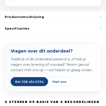
Spieg
Goud,
Versn
Productomschrijving
Cott
Remo
Specificaties
Auto,
Baga
Appa
Fiets
Vragen over dit onderdeel?
Airca
Twijfel je of dit onderdeel passend is, of heb je
Kuss
vragen over levering of voorraad? Neem gerust
contact met ons op — we helpen je graag verder.
Tele
Bel 038 454 5294
Mail ons
Kinde
Stuu
0
STERREN OP BASIS VAN
0
BEOORDELINGEN