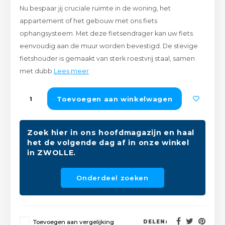
Nu bespaar jij cruciale ruimte in de woning, het
Peda
Pomp
Meub
appartement of het gebouw met ons fiets
Zout
ophangsysteem. Met deze fietsendrager kan uw fiets
Fiet
Trom
Leer
eenvoudig aan de muur worden bevestigd. De stevige
Afvo
Buit
Scho
fietshouder is gemaakt van sterk roestvrij staal, samen
Lami
met dubb
Lees meer
Binn
Kunst
Toevoegen aan winkelwagen
Fiets
Klus
Zoek hier in ons hoofdmagazijn en haal
Slote
Keuk
het de volgende dag af in onze winkel
in ZWOLLE.
Kett
Inter
Onderdeel zoeken
Gere
Insec
Opha
Hout
Toevoegen aan vergelijking
DELEN: