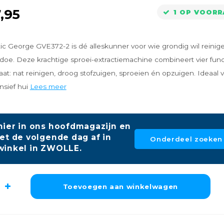
,95
1 OP VOOR
c George GVE372-2 is dé alleskunner voor wie grondig wil reinig
oe. Deze krachtige sproei-extractiemachine combineert vier funct
at: nat reinigen, droog stofzuigen, sproeien én opzuigen. Ideaal 
nsief hui
Lees meer
hier in ons hoofdmagazijn en
et de volgende dag af in
Onderdeel zoeken
winkel in ZWOLLE.
Toevoegen aan winkelwagen