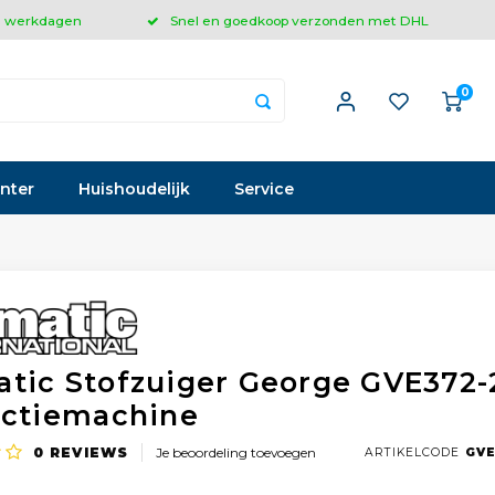
 3 werkdagen
Snel en goedkoop verzonden met DHL
0
inter
Huishoudelijk
Service
tic Stofzuiger George GVE372-2
actiemachine
0
REVIEWS
Je beoordeling toevoegen
ARTIKELCODE
GVE