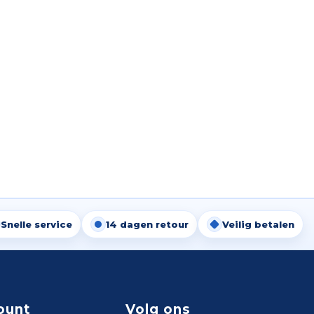
Snelle service
14 dagen retour
Veilig betalen
ount
Volg ons