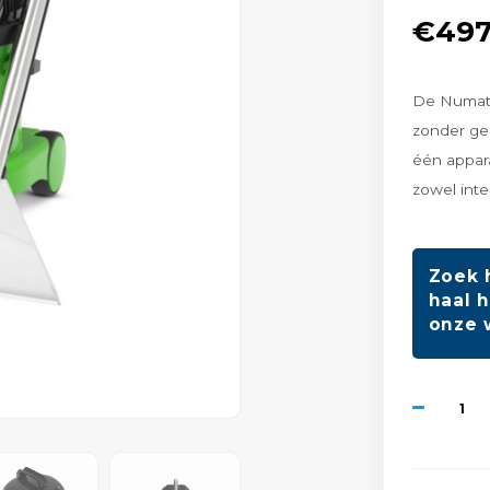
€497
De Numati
zonder ged
één appara
zowel inte
Zoek 
haal h
onze 