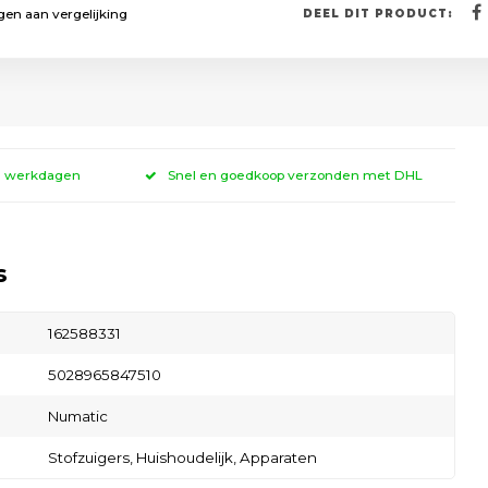
en aan vergelijking
DEEL DIT PRODUCT:
 3 werkdagen
Snel en goedkoop verzonden met DHL
s
162588331
5028965847510
Numatic
Stofzuigers,
Huishoudelijk,
Apparaten