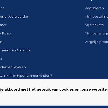
ons
Registreren
ene voorwaarden
Mijn bestellin
imer
Mijn tickets
y Policy
Mijn verlanglij
en
Vergelijk pro
rneren en Garantie
ct
nden en leveren
kan ik mijn typenummer vinden?
ap
 je akkoord met het gebruik van cookies om onze website 