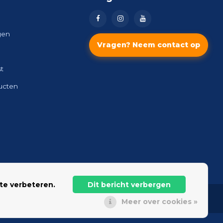
gen
Vragen? Neem contact op
st
ducten
te verbeteren.
Dit bericht verbergen
Meer over cookies »