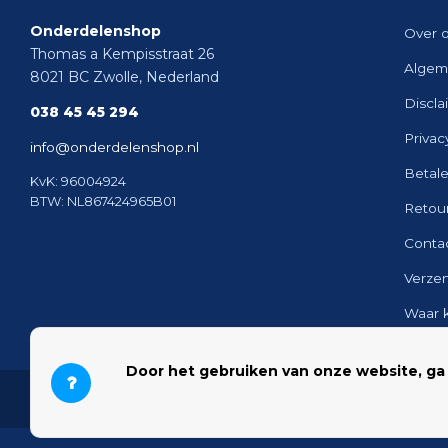
Onderdelenshop
Over 
Thomas a Kempisstraat 26
Algem
8021 BC Zwolle, Nederland
Discla
038 45 45 294
Privac
info@onderdelenshop.nl
Betal
KvK: 96004924
BTW: NL867424965B01
Retou
Conta
Verze
Waar 
Sitem
Door het gebruiken van onze website, ga
© 2026 Onderdelenshop - Powered by
Lightspeed