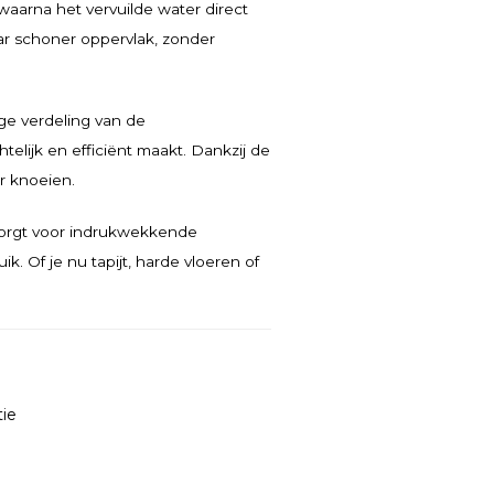
, waarna het vervuilde water direct
ar schoner oppervlak, zonder
ge verdeling van de
htelijk en efficiënt maakt. Dankzij de
r knoeien.
zorgt voor indrukwekkende
k. Of je nu tapijt, harde vloeren of
tie