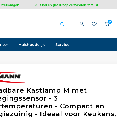
 3 werkdagen
Snel en goedkoop verzonden met DHL
0
inter
Huishoudelijk
Service
adbare Kastlamp M met
gingssensor - 3
rtemperaturen - Compact en
giezuinig - Ideaal voor Keukens,