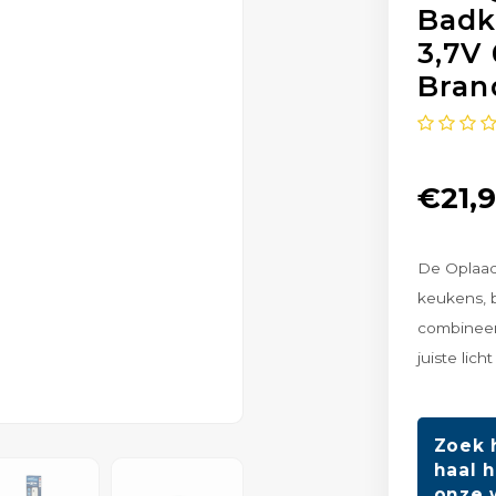
Badk
3,7V
Bran
€21,
De Oplaadb
keukens, 
combineer
juiste lich
Zoek 
haal h
onze 