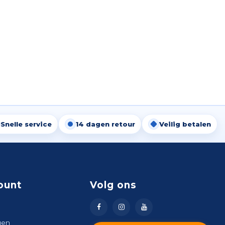
Snelle service
14 dagen retour
Veilig betalen
ount
Volg ons
gen