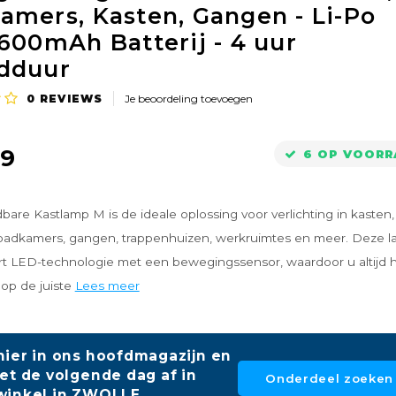
amers, Kasten, Gangen - Li-Po
 600mAh Batterij - 4 uur
dduur
0
REVIEWS
Je beoordeling toevoegen
99
6 OP VOORR
are Kastlamp M is de ideale oplossing voor verlichting in kasten,
badkamers, gangen, trappenhuizen, werkruimtes en meer. Deze 
t LED-technologie met een bewegingssensor, waardoor u altijd 
t op de juiste
Lees meer
hier in ons hoofdmagazijn en
et de volgende dag af in
Onderdeel zoeken
winkel in ZWOLLE.