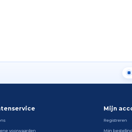
ntenservice
Mijn acc
ons
Registreren
ene voorwaarden
Mijn bestellin