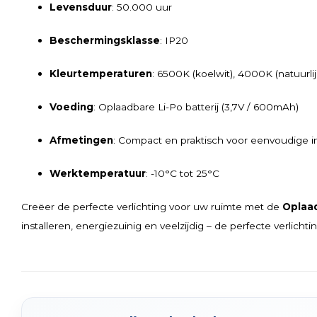
Levensduur
: 50.000 uur
Beschermingsklasse
: IP20
Kleurtemperaturen
: 6500K (koelwit), 4000K (natuurli
Voeding
: Oplaadbare Li-Po batterij (3,7V / 600mAh)
Afmetingen
: Compact en praktisch voor eenvoudige in
Werktemperatuur
: -10°C tot 25°C
Creëer de perfecte verlichting voor uw ruimte met de
Oplaa
installeren, energiezuinig en veelzijdig – de perfecte verlicht