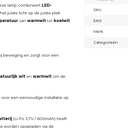
Deze lamp combineert
LED-
SKU
het juiste licht op de juiste plek
peratuur
van
warmwit
tot
koelwit
EAN
Merk
Categorieën
bij beweging en zorgt voor een
atuurlijk wit
en
warmwit
om de
 voor een eenvoudige installatie op
tterij
(Li-Po 3,7V / 600mAh) heeft
ig worden opgeladen via de