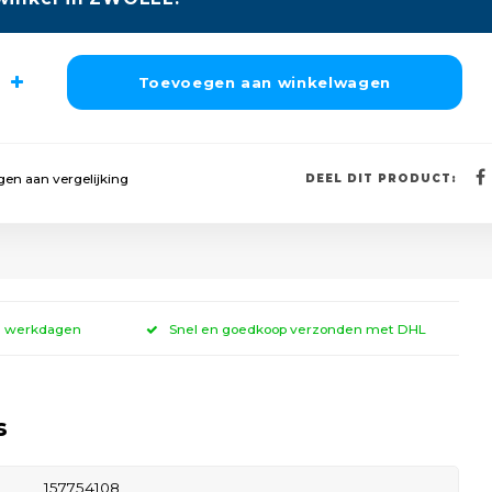
Toevoegen aan winkelwagen
en aan vergelijking
DEEL DIT PRODUCT:
 3 werkdagen
Snel en goedkoop verzonden met DHL
s
157754108