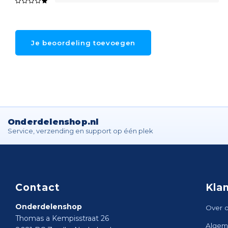
Je beoordeling toevoegen
Onderdelenshop.nl
Service, verzending en support op één plek
Contact
Kla
Onderdelenshop
Over 
Thomas a Kempisstraat 26
Algem