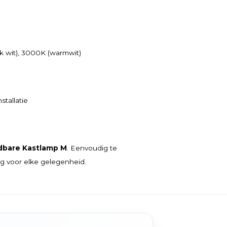
jk wit), 3000K (warmwit)
stallatie
dbare Kastlamp M
. Eenvoudig te
ing voor elke gelegenheid.