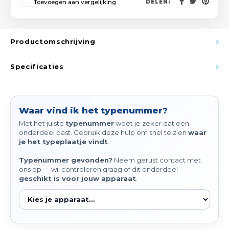
Toevoegen aan vergelijking
DELEN:
Peda
Pomp
Meub
Zout
Fiet
Trom
Productomschrijving
Leer
Afvo
Buit
Scho
Specificaties
Lami
Binn
Kunst
Waar vind ik het typenummer?
Fiets
Klus
Met het juiste
typenummer
weet je zeker dat een
onderdeel past. Gebruik deze hulp om snel te zien
waar
Slote
je het typeplaatje vindt
.
Keuk
Kett
Typenummer gevonden?
Neem gerust contact met
Inter
ons op — wij controleren graag of dit onderdeel
geschikt is voor jouw apparaat
.
Gere
Insec
Opha
Hout