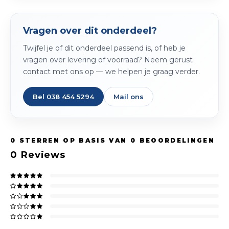
Spieg
Goud,
Vragen over dit onderdeel?
Versn
Cott
Twijfel je of dit onderdeel passend is, of heb je
Remo
vragen over levering of voorraad? Neem gerust
Auto,
contact met ons op — we helpen je graag verder.
Baga
Appa
Bel 038 454 5294
Mail ons
Fiets
Airca
Kuss
0
STERREN OP BASIS VAN
0
BEOORDELINGEN
0
Reviews
Tele
Kinde
Stuu