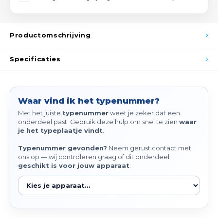
Spieg
Goud,
Versn
Productomschrijving
Cott
Remo
Specificaties
Auto,
Baga
Appa
Waar vind ik het typenummer?
Fiets
Airca
Met het juiste
typenummer
weet je zeker dat een
onderdeel past. Gebruik deze hulp om snel te zien
waar
Kuss
je het typeplaatje vindt
.
Typenummer gevonden?
Neem gerust contact met
Tele
ons op — wij controleren graag of dit onderdeel
geschikt is voor jouw apparaat
.
Kinde
Stuu