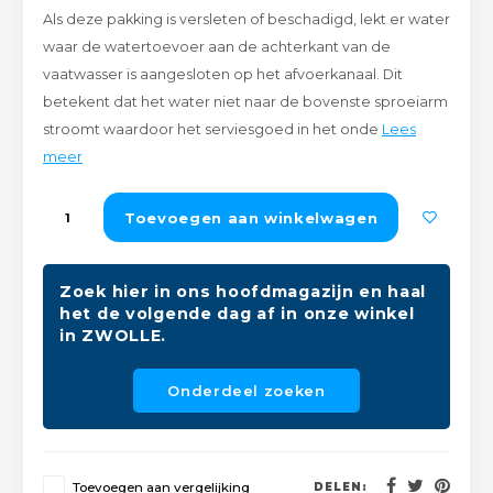
Als deze pakking is versleten of beschadigd, lekt er water
Peda
Pomp
Meub
waar de watertoevoer aan de achterkant van de
Zout
vaatwasser is aangesloten op het afvoerkanaal. Dit
Fiet
Trom
Leer
betekent dat het water niet naar de bovenste sproeiarm
Afvo
Buit
Scho
stroomt waardoor het serviesgoed in het onde
Lees
Lami
meer
Binn
Kunst
Toevoegen aan winkelwagen
Fiets
Klus
Zoek hier in ons hoofdmagazijn en haal
Slote
Keuk
het de volgende dag af in onze winkel
in ZWOLLE.
Kett
Inter
Onderdeel zoeken
Gere
Insec
Opha
Hout
Toevoegen aan vergelijking
DELEN: