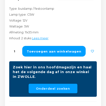
Peda
Pomp
Meub
Type: buislamp / festoonlamp
Zout
Lamp type: C5W
Fiet
Trom
Leer
Voltage: 12V
Afvo
Wattage: 5W
Buit
Scho
Lami
Afmeting: 11x35 mm
Inhoud: 2 stuks
Lees meer
Binn
Kunst
Fiets
Toevoegen aan winkelwagen
Klus
Slote
Keuk
Zoek hier in ons hoofdmagazijn en haal
het de volgende dag af in onze winkel
Kett
in ZWOLLE.
Inter
Gere
Onderdeel zoeken
Insec
Opha
Hout