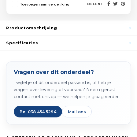
Spieg
Toevoegen aan vergelijking
DELEN:
Goud,
Versn
Cott
Productomschrijving
Remo
Auto,
Specificaties
Baga
Appa
Fiets
Airca
Vragen over dit onderdeel?
Kuss
Twijfel je of dit onderdeel passend is, of heb je
vragen over levering of voorraad? Neem gerust
Tele
contact met ons op — we helpen je graag verder.
Kinde
Bel 038 454 5294
Mail ons
Stuu