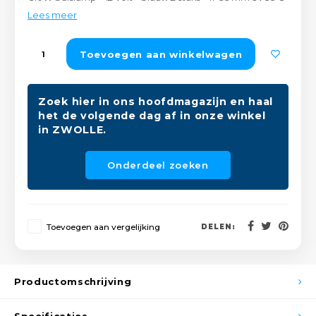
Peda
Pomp
Lees meer
Meub
Zout
Fiet
Trom
Toevoegen aan winkelwagen
Leer
Afvo
Buit
Scho
Lami
Zoek hier in ons hoofdmagazijn en haal
het de volgende dag af in onze winkel
Binn
Kunst
in ZWOLLE.
Fiets
Klus
Onderdeel zoeken
Slote
Keuk
Kett
Toevoegen aan vergelijking
DELEN:
Inter
Gere
Insec
Productomschrijving
Opha
Hout