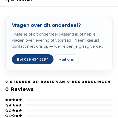
Specificaties
Spieg
Goud,
Versn
Cott
Vragen over dit onderdeel?
Remo
Auto,
Twijfel je of dit onderdeel passend is, of heb je
vragen over levering of voorraad? Neem gerust
Baga
Appa
contact met ons op — we helpen je graag verder.
Fiets
Airca
Bel 038 454 5294
Mail ons
Kuss
Tele
0
STERREN OP BASIS VAN
0
BEOORDELINGEN
0
Reviews
Kinde
Stuu