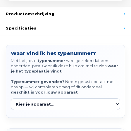
Spieg
Goud,
Productomschrijving
Versn
Cott
Specificaties
Remo
Auto,
Baga
Appa
Waar vind ik het typenummer?
Met het juiste
typenummer
weet je zeker dat een
Fiets
Airca
onderdeel past. Gebruik deze hulp om snel te zien
waar
je het typeplaatje vindt
.
Kuss
Typenummer gevonden?
Neem gerust contact met
ons op — wij controleren graag of dit onderdeel
Tele
geschikt is voor jouw apparaat
.
Kinde
Stuu