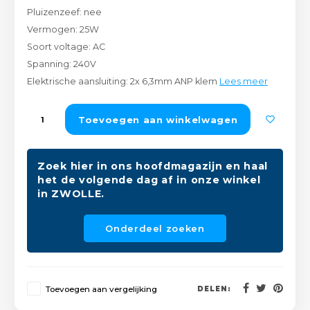
Pluizenzeef: nee
Peda
Pomp
Meub
Vermogen: 25W
Zout
Soort voltage: AC
Fiet
Trom
Leer
Spanning: 240V
Afvo
Buit
Scho
Elektrische aansluiting: 2x 6,3mm ANP klem
Lees meer
Lami
Binn
Toevoegen aan winkelwagen
Kunst
Fiets
Klus
Zoek hier in ons hoofdmagazijn en haal
het de volgende dag af in onze winkel
Slote
Keuk
in ZWOLLE.
Kett
Inter
Onderdeel zoeken
Gere
Insec
Opha
Toevoegen aan vergelijking
DELEN:
Hout