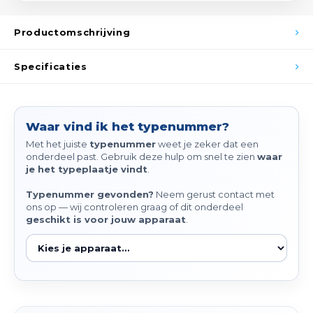
Spieg
Goud,
Productomschrijving
Versn
Cott
Specificaties
Remo
Auto,
Baga
Appa
Waar vind ik het typenummer?
Met het juiste
typenummer
weet je zeker dat een
Fiets
Airca
onderdeel past. Gebruik deze hulp om snel te zien
waar
je het typeplaatje vindt
.
Kuss
Typenummer gevonden?
Neem gerust contact met
ons op — wij controleren graag of dit onderdeel
Tele
geschikt is voor jouw apparaat
.
Kinde
Stuu