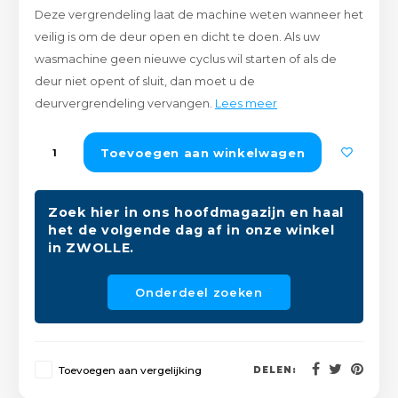
Deze vergrendeling laat de machine weten wanneer het
Peda
Pomp
Meub
veilig is om de deur open en dicht te doen. Als uw
Zout
wasmachine geen nieuwe cyclus wil starten of als de
Fiet
Trom
Leer
deur niet opent of sluit, dan moet u de
Afvo
Buit
Scho
deurvergrendeling vervangen.
Lees meer
Lami
Binn
Toevoegen aan winkelwagen
Kunst
Fiets
Klus
Zoek hier in ons hoofdmagazijn en haal
het de volgende dag af in onze winkel
Slote
Keuk
in ZWOLLE.
Kett
Inter
Onderdeel zoeken
Gere
Insec
Opha
Toevoegen aan vergelijking
DELEN:
Hout