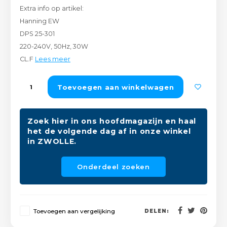
Extra info op artikel:
Peda
Pomp
Meub
Hanning EW
Zout
DPS 25-301
Fiet
Trom
Leer
220-240V, 50Hz, 30W
Afvo
Buit
Scho
CL.F
Lees meer
Lami
Binn
Toevoegen aan winkelwagen
Kunst
Fiets
Klus
Zoek hier in ons hoofdmagazijn en haal
het de volgende dag af in onze winkel
Slote
Keuk
in ZWOLLE.
Kett
Inter
Onderdeel zoeken
Gere
Insec
Opha
Toevoegen aan vergelijking
DELEN:
Hout