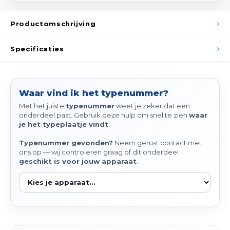
Spieg
Goud,
Productomschrijving
Versn
Cott
Specificaties
Remo
Auto,
Baga
Appa
Waar vind ik het typenummer?
Met het juiste
typenummer
weet je zeker dat een
Fiets
Airca
onderdeel past. Gebruik deze hulp om snel te zien
waar
je het typeplaatje vindt
.
Kuss
Typenummer gevonden?
Neem gerust contact met
ons op — wij controleren graag of dit onderdeel
Tele
geschikt is voor jouw apparaat
.
Kinde
Stuu