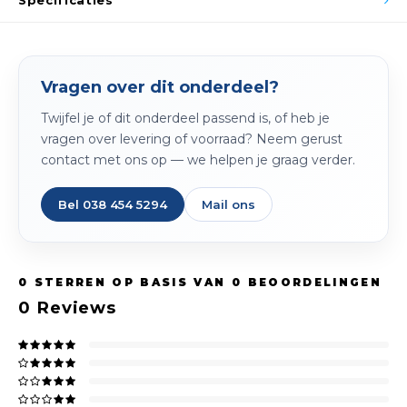
Specificaties
Spieg
Goud,
Versn
Cott
Vragen over dit onderdeel?
Remo
Auto,
Twijfel je of dit onderdeel passend is, of heb je
vragen over levering of voorraad? Neem gerust
Baga
Appa
contact met ons op — we helpen je graag verder.
Fiets
Airca
Bel 038 454 5294
Mail ons
Kuss
Tele
0
STERREN OP BASIS VAN
0
BEOORDELINGEN
0
Reviews
Kinde
Stuu