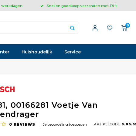
 3 werkdagen
Snel en goedkoop verzonden met DHL
0
inter
Huishoudelijk
Service
81, 00166281 Voetje Van
endrager
0
REVIEWS
Je beoordeling toevoegen
ARTIKELCODE
9.05.5