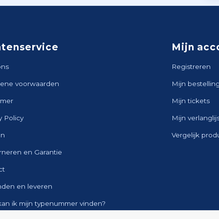
ntenservice
Mijn acc
ons
Registreren
ene voorwaarden
Mijn bestellin
imer
Mijn tickets
y Policy
Mijn verlanglij
en
Vergelijk pro
rneren en Garantie
ct
nden en leveren
kan ik mijn typenummer vinden?