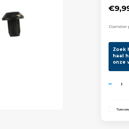
€9,9
Diameter 
Zoek 
haal h
onze 
Toevoeg