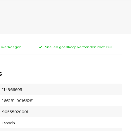
 3 werkdagen
Snel en goedkoop verzonden met DHL
s
114966605
166281, 00166281
90555020001
Bosch