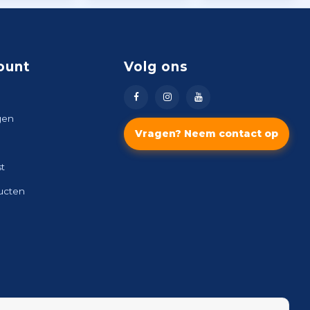
ount
Volg ons
gen
Vragen? Neem contact op
st
ducten