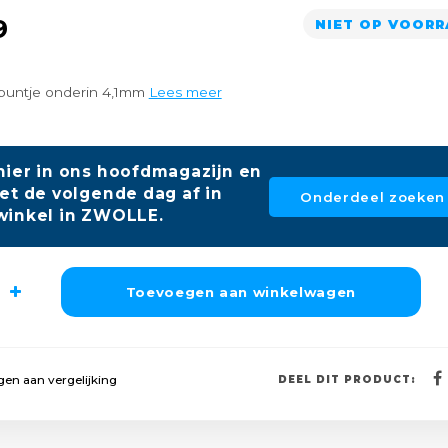
9
NIET OP VOOR
puntje onderin 4,1mm
Lees meer
hier in ons hoofdmagazijn en
et de volgende dag af in
Onderdeel zoeken
winkel in ZWOLLE.
Toevoegen aan winkelwagen
en aan vergelijking
DEEL DIT PRODUCT: