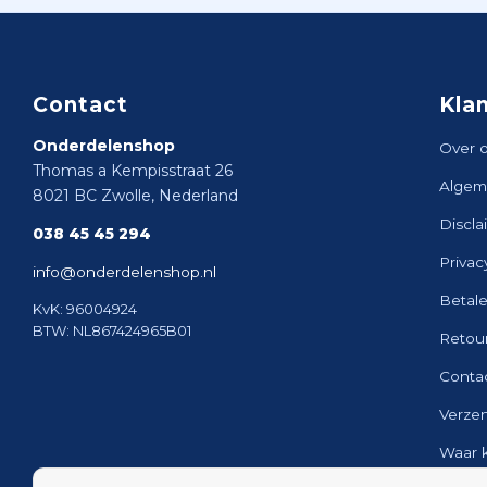
Contact
Kla
Onderdelenshop
Over 
Thomas a Kempisstraat 26
Algem
8021 BC Zwolle, Nederland
Discla
038 45 45 294
Privac
info@onderdelenshop.nl
Betal
KvK: 96004924
BTW: NL867424965B01
Retou
Conta
Verze
Waar 