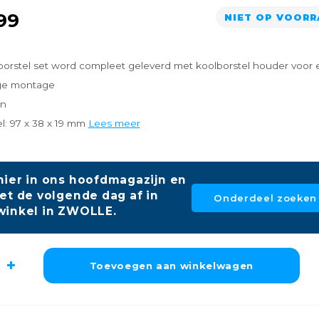
99
NIET OP VOOR
borstel set word compleet geleverd met koolborstel houder voor
ge montage
en
l: 97 x 38 x 19 mm
Lees meer
hier in ons hoofdmagazijn en
et de volgende dag af in
Onderdeel zoeken
winkel in ZWOLLE.
Toevoegen aan winkelwagen