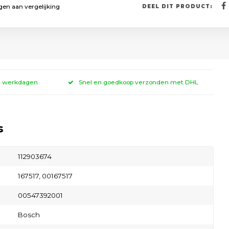
en aan vergelijking
DEEL DIT PRODUCT:
 3 werkdagen
Snel en goedkoop verzonden met DHL
s
112903674
167517, 00167517
00547392001
Bosch