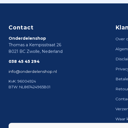
Contact
Kla
Onderdelenshop
Over 
Thomas a Kempisstraat 26
Algem
8021 BC Zwolle, Nederland
Discla
038 45 45 294
Privac
info@onderdelenshop.nl
Betal
KvK: 96004924
BTW: NL867424965B01
Retou
Conta
Verze
Waar 