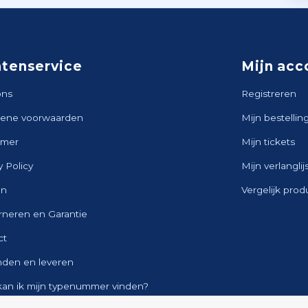
ntenservice
Mijn acc
ons
Registreren
ene voorwaarden
Mijn bestellin
imer
Mijn tickets
y Policy
Mijn verlanglij
en
Vergelijk pro
rneren en Garantie
ct
nden en leveren
kan ik mijn typenummer vinden?