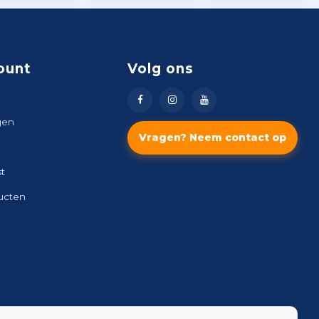
ount
Volg ons
gen
Vragen? Neem contact op
st
ducten