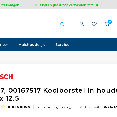
 3 werkdagen
Snel en goedkoop verzonden met DHL
0
inter
Huishoudelijk
Service
17, 00167517 Koolborstel In houd
 x 12.5
0
REVIEWS
Je beoordeling toevoegen
ARTIKELCODE
0.05.4