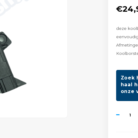
€24,
deze kool
eenvoudi
Afmeting
Koolborste
Zoek 
haal h
onze 