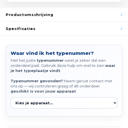
Spieg
Goud,
Productomschrijving
Versn
Cott
Specificaties
Remo
Auto,
Baga
Appa
Waar vind ik het typenummer?
Fiets
Met het juiste
typenummer
weet je zeker dat een
Airca
onderdeel past. Gebruik deze hulp om snel te zien
waar
je het typeplaatje vindt
.
Kuss
Typenummer gevonden?
Neem gerust contact met
ons op — wij controleren graag of dit onderdeel
Tele
geschikt is voor jouw apparaat
.
Kinde
Stuu