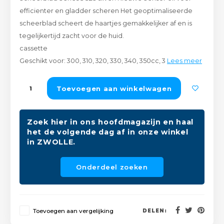
Peda
Pomp
efficienter en gladder scheren Het geoptimaliseerde
Meub
Zout
scheerblad scheert de haartjes gemakkelijker af en is
Fiet
Trom
tegelijkertijd zacht voor de huid.
Leer
Afvo
cassette
Buit
Scho
Geschikt voor: 300, 310, 320, 330, 340, 350cc, 3
Lees meer
Lami
Binn
Toevoegen aan winkelwagen
Kunst
Fiets
Klus
Zoek hier in ons hoofdmagazijn en haal
het de volgende dag af in onze winkel
Slote
Keuk
in ZWOLLE.
Kett
Inter
Onderdeel zoeken
Gere
Insec
Opha
Toevoegen aan vergelijking
DELEN:
Hout