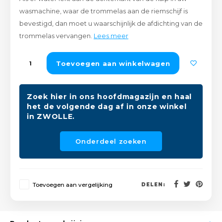
Peda
Pomp
wasmachine, waar de trommelas aan de riemschijf is
Meub
Zout
bevestigd, dan moet u waarschijnlijk de afdichting van de
Fiet
Trom
trommelas vervangen.
Lees meer
Leer
Afvo
Buit
Scho
Toevoegen aan winkelwagen
Lami
Binn
Kunst
Zoek hier in ons hoofdmagazijn en haal
het de volgende dag af in onze winkel
Fiets
Klus
in ZWOLLE.
Slote
Keuk
Onderdeel zoeken
Kett
Inter
Gere
Toevoegen aan vergelijking
DELEN:
Insec
Opha
Hout