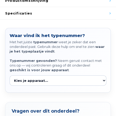
Productomschrijving
Spieg
Goud,
Specificaties
Versn
Cott
Remo
Auto,
Waar vind ik het typenummer?
Baga
Met het juiste
typenummer
weet je zeker dat een
Appa
onderdeel past. Gebruik deze hulp om snel te zien
waar
je het typeplaatje vindt
.
Fiets
Airca
Typenummer gevonden?
Neem gerust contact met
ons op — wij controleren graag of dit onderdeel
Kuss
geschikt is voor jouw apparaat
.
Tele
Kinde
Stuu
Vragen over dit onderdeel?