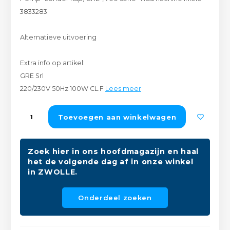
Peda
Pomp
3833283
Meub
Zout
Fiet
Trom
Alternatieve uitvoering
Leer
Afvo
Buit
Scho
Extra info op artikel:
Lami
GRE Srl
Binn
220/230V 50Hz 100W CL.F
Lees meer
Kunst
Fiets
Toevoegen aan winkelwagen
Klus
Slote
Keuk
Zoek hier in ons hoofdmagazijn en haal
Kett
het de volgende dag af in onze winkel
Inter
in ZWOLLE.
Gere
Insec
Onderdeel zoeken
Opha
Hout