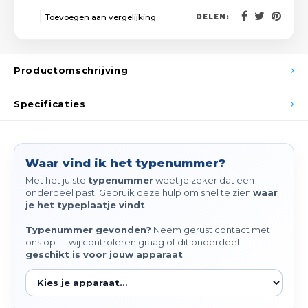
Spieg
Toevoegen aan vergelijking
Goud,
DELEN:
Versn
Cott
Productomschrijving
Remo
Auto,
Specificaties
Baga
Appa
Fiets
Airca
Waar vind ik het typenummer?
Kuss
Met het juiste
typenummer
weet je zeker dat een
onderdeel past. Gebruik deze hulp om snel te zien
waar
je het typeplaatje vindt
.
Tele
Typenummer gevonden?
Neem gerust contact met
ons op — wij controleren graag of dit onderdeel
Kinde
geschikt is voor jouw apparaat
.
Stuu