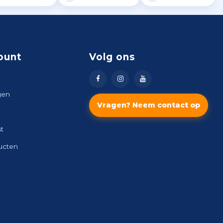
ount
Volg ons
gen
Vragen? Neem contact op
st
ducten