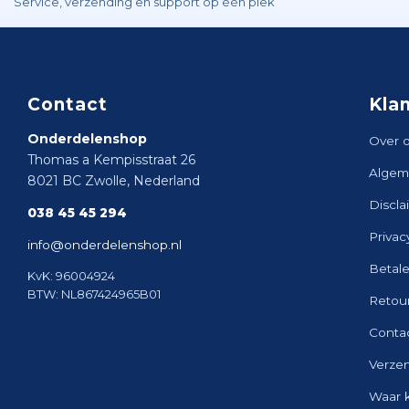
Service, verzending en support op één plek
Contact
Kla
Onderdelenshop
Over 
Thomas a Kempisstraat 26
Algem
8021 BC Zwolle, Nederland
Discla
038 45 45 294
Privac
info@onderdelenshop.nl
Betal
KvK: 96004924
BTW: NL867424965B01
Retou
Conta
Verze
Waar 