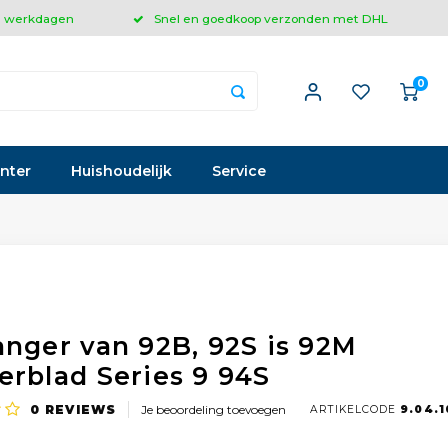
 3 werkdagen
Snel en goedkoop verzonden met DHL
0
inter
Huishoudelijk
Service
anger van 92B, 92S is 92M
erblad Series 9 94S
0
REVIEWS
Je beoordeling toevoegen
ARTIKELCODE
9.04.1