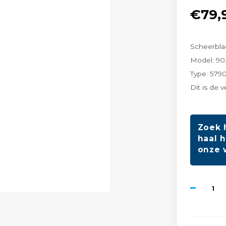
€79,
Scheerblad
Model: 90
Type: 579
Dit is de 
Zoek 
haal h
onze 