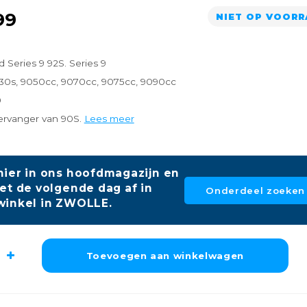
99
NIET OP VOOR
 Series 9 92S. Series 9
30s, 9050cc, 9070cc, 9075cc, 9090cc
0
vervanger van 90S.
Lees meer
hier in ons hoofdmagazijn en
et de volgende dag af in
Onderdeel zoeken
winkel in ZWOLLE.
Toevoegen aan winkelwagen