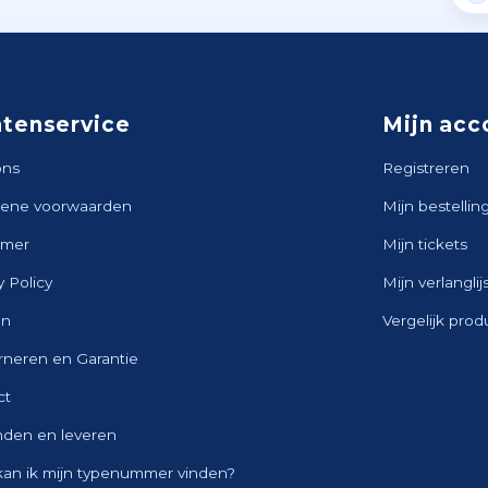
ntenservice
Mijn acc
ons
Registreren
ene voorwaarden
Mijn bestellin
imer
Mijn tickets
y Policy
Mijn verlanglij
en
Vergelijk pro
rneren en Garantie
ct
nden en leveren
kan ik mijn typenummer vinden?