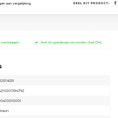
en aan vergelijking
DEEL DIT PRODUCT:
 3 werkdagen
Snel en goedkoop verzonden met DHL
s
112511635
4210201394792
90410010001
Braun