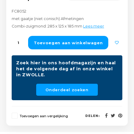
Peda
Pomp
Meub
FC8052
Zout
met gaatje (niet conisch) Afmetingen
Fiet
Trom
Leer
Combi-zuigmond: 285 x 125 x 185 mm
Lees meer
Afvo
Buit
Scho
Lami
Toevoegen aan winkelwagen
Binn
Kunst
Zoek hier in ons hoofdmagazijn en haal
Fiets
het de volgende dag af in onze winkel
Klus
in ZWOLLE.
Slote
Keuk
Onderdeel zoeken
Kett
Inter
Gere
Insec
Toevoegen aan vergelijking
DELEN:
Opha
Hout