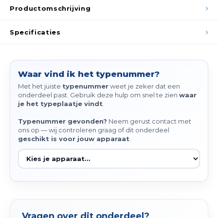
Spieg
Productomschrijving
Goud,
Versn
Specificaties
Cott
Remo
Auto,
Waar vind ik het typenummer?
Baga
Appa
Met het juiste
typenummer
weet je zeker dat een
onderdeel past. Gebruik deze hulp om snel te zien
waar
Fiets
je het typeplaatje vindt
.
Airca
Typenummer gevonden?
Neem gerust contact met
Kuss
ons op — wij controleren graag of dit onderdeel
geschikt is voor jouw apparaat
.
Tele
Kinde
Stuu
Vragen over dit onderdeel?