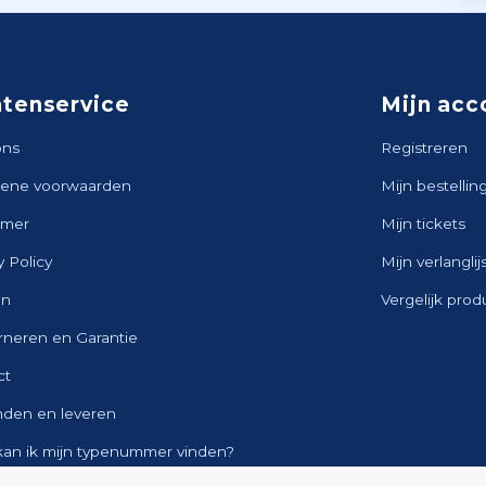
ntenservice
Mijn acc
ons
Registreren
ene voorwaarden
Mijn bestellin
imer
Mijn tickets
y Policy
Mijn verlanglij
en
Vergelijk pro
rneren en Garantie
ct
nden en leveren
kan ik mijn typenummer vinden?