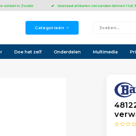
ze winkel in Zwolle
Voorraad artikelen verzonden binnen 1 tot
Categorieën
r
Doe het zelf
Onderdelen
Multimedia
Pr
4812
verw