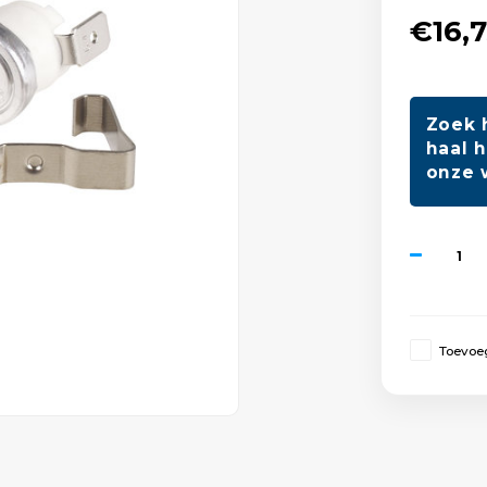
€16,
Zoek 
haal h
onze 
Toevoeg