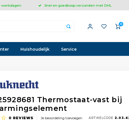
 3 werkdagen
Snel en goedkoop verzonden met DHL
0
inter
Huishoudelijk
Service
25928681 Thermostaat-vast bij
armingselement
0
REVIEWS
Je beoordeling toevoegen
ARTIKELCODE
2.03.6