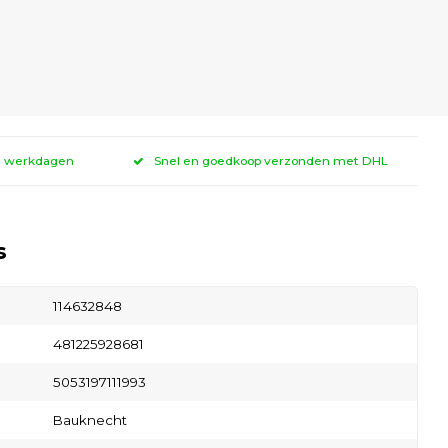
 3 werkdagen
Snel en goedkoop verzonden met DHL
s
114632848
481225928681
5053197111993
Bauknecht