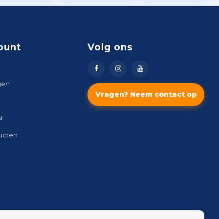
ount
Volg ons
gen
Vragen? Neem contact op
st
ducten