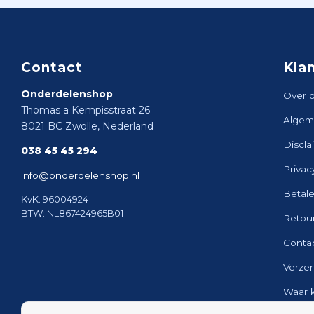
Contact
Kla
Onderdelenshop
Over 
Thomas a Kempisstraat 26
Algem
8021 BC Zwolle, Nederland
Discla
038 45 45 294
Privac
info@onderdelenshop.nl
Betal
KvK: 96004924
BTW: NL867424965B01
Retou
Conta
Verze
Waar 