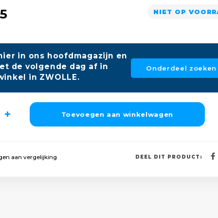
75
NIET OP VOOR
hier in ons hoofdmagazijn en
et de volgende dag af in
Onderdeel zoeken
winkel in ZWOLLE.
Toevoegen aan winkelwagen
en aan vergelijking
DEEL DIT PRODUCT: