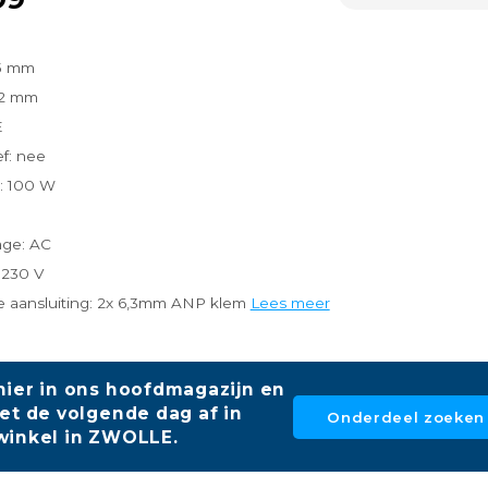
5 mm
22 mm
E
f: nee
: 100 W
age: AC
 230 V
he aansluiting: 2x 6,3mm ANP klem
Lees meer
hier in ons hoofdmagazijn en
et de volgende dag af in
Onderdeel zoeken
winkel in ZWOLLE.