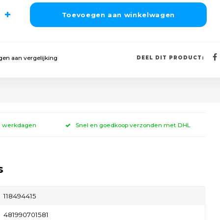
Toevoegen aan winkelwagen
en aan vergelijking
DEEL DIT PRODUCT:
 3 werkdagen
Snel en goedkoop verzonden met DHL
s
118494415
481990701581