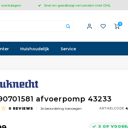
 3 werkdagen
Snel en goedkoop verzonden met DHL
0
inter
Huishoudelijk
Service
90701581 afvoerpomp 43233
0
REVIEWS
Je beoordeling toevoegen
ARTIKELCODE
4
99
3 OP VOORR