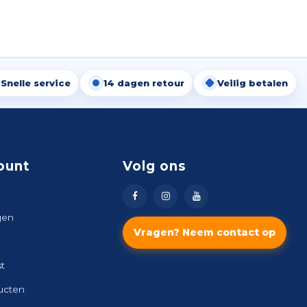
Snelle service
14 dagen retour
Veilig betalen
ount
Volg ons
gen
Vragen? Neem contact op
st
ducten