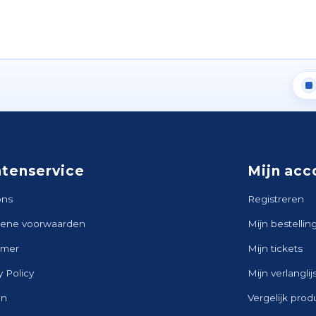
ntenservice
Mijn acc
ons
Registreren
ene voorwaarden
Mijn bestellin
imer
Mijn tickets
y Policy
Mijn verlanglij
en
Vergelijk pro