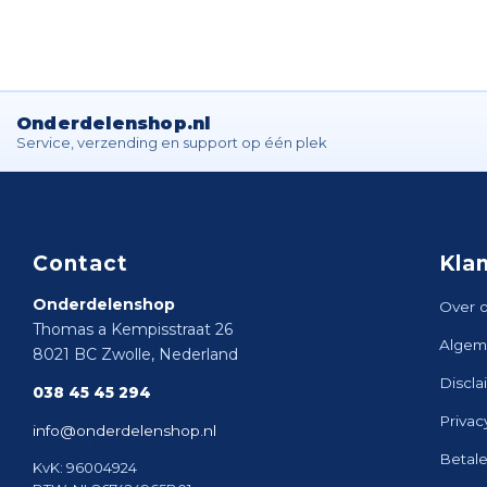
Onderdelenshop.nl
Service, verzending en support op één plek
Contact
Kla
Onderdelenshop
Over 
Thomas a Kempisstraat 26
Algem
8021 BC Zwolle, Nederland
Discla
038 45 45 294
Privac
info@onderdelenshop.nl
Betal
KvK: 96004924