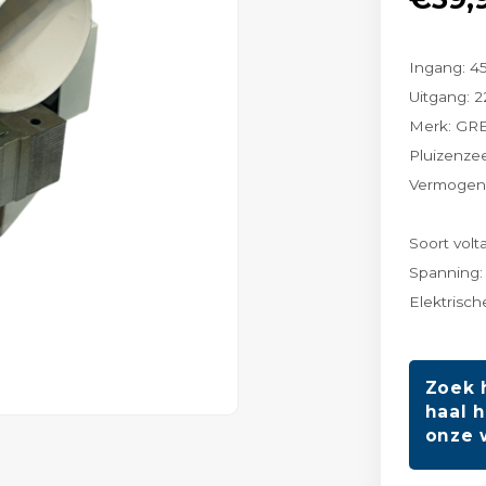
Ingang: 4
Uitgang: 
Merk: GR
Pluizenzee
Vermogen
Soort volt
Spanning:
Elektrisc
Zoek 
haal h
onze 