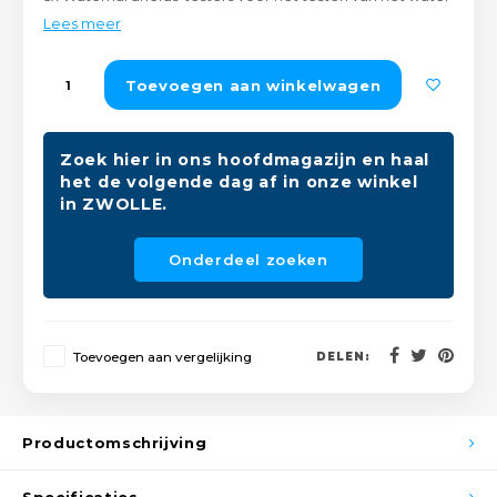
Peda
Pomp
Lees meer
Meub
Zout
Fiet
Trom
Toevoegen aan winkelwagen
Leer
Afvo
Buit
Scho
Lami
Zoek hier in ons hoofdmagazijn en haal
het de volgende dag af in onze winkel
Binn
Kunst
in ZWOLLE.
Fiets
Klus
Onderdeel zoeken
Slote
Keuk
Kett
Toevoegen aan vergelijking
DELEN:
Inter
Gere
Insec
Productomschrijving
Opha
Hout