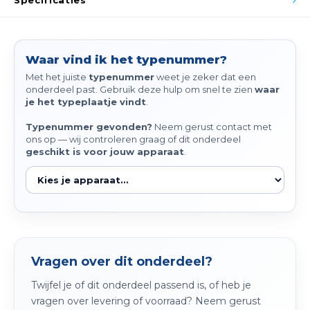
Specificaties
Spieg
Goud,
Versn
Cott
Waar vind ik het typenummer?
Remo
Met het juiste
typenummer
weet je zeker dat een
Auto,
onderdeel past. Gebruik deze hulp om snel te zien
waar
je het typeplaatje vindt
.
Baga
Appa
Typenummer gevonden?
Neem gerust contact met
ons op — wij controleren graag of dit onderdeel
Fiets
geschikt is voor jouw apparaat
.
Airca
Kuss
Tele
Kinde
Vragen over dit onderdeel?
Stuu
Twijfel je of dit onderdeel passend is, of heb je
vragen over levering of voorraad? Neem gerust